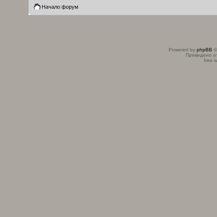
Начало форум
Powered by
phpBB
©
Преведено о
free 