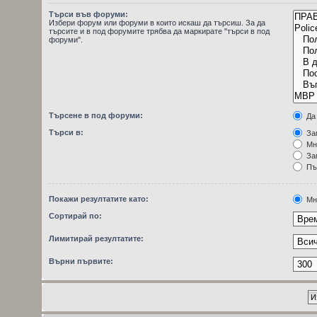
Търси във форуми:
Избери форум или форуми в които искаш да търсиш. За да
търсите и в под форумите трябва да маркирате "търси в под
форуми".
Търсене в под форуми:
Да
Търси в:
Заг
Мн
Заг
Пъ
Покажи резултатите като:
Мн
Сортирай по:
Лимитирай резултатите:
Върни първите: