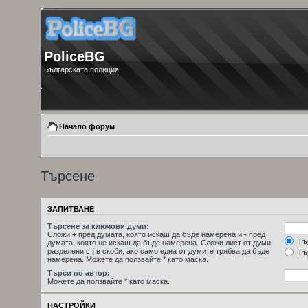
PoliceBG
Българската полиция
Начало форум
Търсене
ЗАПИТВАНЕ
Търсене за ключови думи:
Сложи
+
пред думата, която искаш да бъде намерена и
-
пред
Тър
думата, която не искаш да бъде намерена. Сложи лист от думи
разделени с
|
в скоби, ако само една от думите трябва да бъде
Тър
намерена. Можете да ползвайте * като маска.
Търси по автор:
Можете да ползвайте * като маска.
НАСТРОЙКИ