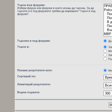
Търси във форуми:
Избери форум или форуми в които искаш да търсиш. За да
търсите и в под форумите трябва да маркирате "търси в под
форуми".
Търсене в под форуми:
Да
Търси в:
Заг
Мн
Заг
Пъ
Покажи резултатите като:
Мн
Сортирай по:
Лимитирай резултатите:
Върни първите: