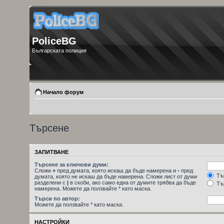
PoliceBG
Българската полиция
Начало форум
Търсене
ЗАПИТВАНЕ
Търсене за ключови думи:
Сложи
+
пред думата, която искаш да бъде намерена и
-
пред
Тър
думата, която не искаш да бъде намерена. Сложи лист от думи
разделени с
|
в скоби, ако само една от думите трябва да бъде
Тър
намерена. Можете да ползвайте * като маска.
Търси по автор:
Можете да ползвайте * като маска.
НАСТРОЙКИ