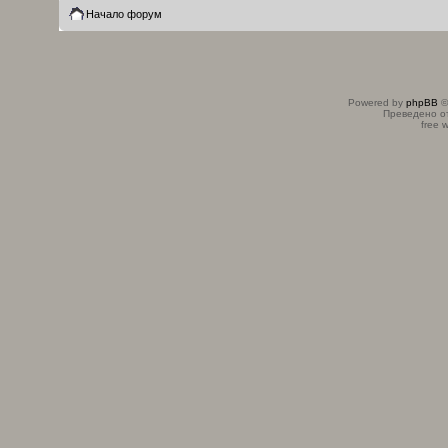
Начало форум
Powered by
phpBB
©
Преведено о
free 