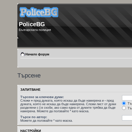
PoliceBG
Българската полиция
Начало форум
Търсене
ЗАПИТВАНЕ
Търсене за ключови думи:
Сложи
+
пред думата, която искаш да бъде намерена и
-
пред
Тър
думата, която не искаш да бъде намерена. Сложи лист от думи
разделени с
|
в скоби, ако само една от думите трябва да бъде
Тър
намерена. Можете да ползвайте * като маска.
Търси по автор:
Можете да ползвайте * като маска.
НАСТРОЙКИ