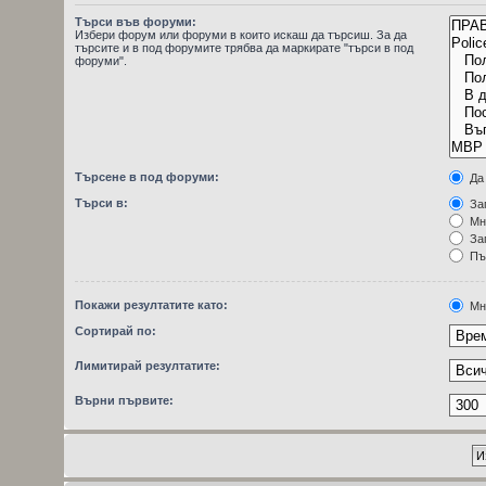
Търси във форуми:
Избери форум или форуми в които искаш да търсиш. За да
търсите и в под форумите трябва да маркирате "търси в под
форуми".
Търсене в под форуми:
Да
Търси в:
Заг
Мн
Заг
Пъ
Покажи резултатите като:
Мн
Сортирай по:
Лимитирай резултатите:
Върни първите: