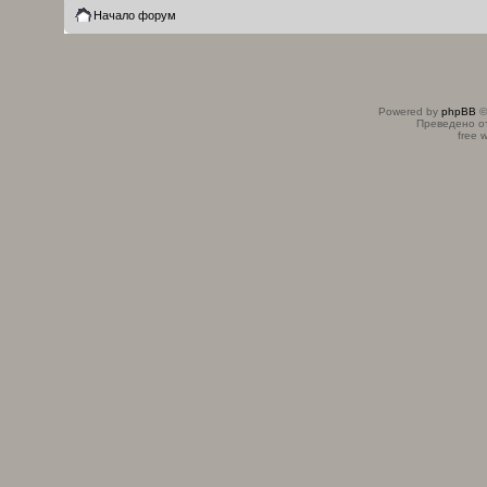
Начало форум
Powered by
phpBB
©
Преведено о
free 