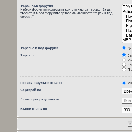
Търси във форуми:
Избери форум или форуми в които искаш да търсиш. За да
търсите и в под форумите трябва да маркирате "търси в под
форуми".
Търсене в под форуми:
Да
Търси в:
Заг
Мн
Заг
Пъ
Покажи резултатите като:
Мн
Сортирай по:
Лимитирай резултатите:
Върни първите: