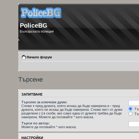
PoliceBG
Българската полиция
Начало форум
Търсене
ЗАПИТВАНЕ
Търсене за ключови думи:
Сложи
+
пред думата, която искаш да бъде намерена и
-
пред
Тър
думата, която не искаш да бъде намерена. Сложи лист от думи
разделени с
|
в скоби, ако само една от думите трябва да бъде
Тър
намерена. Можете да ползвайте * като маска.
Търси по автор:
Можете да ползвайте * като маска.
НАСТРОЙКИ