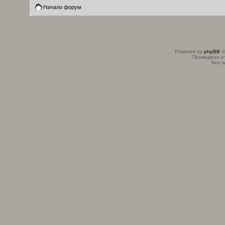
Начало форум
Powered by
phpBB
©
Преведено о
free 