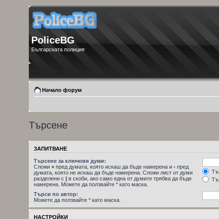
PoliceBG
Българската полиция
Начало форум
Търсене
ЗАПИТВАНЕ
Търсене за ключови думи:
Сложи
+
пред думата, която искаш да бъде намерена и
-
пред
Тър
думата, която не искаш да бъде намерена. Сложи лист от думи
разделени с
|
в скоби, ако само една от думите трябва да бъде
Тър
намерена. Можете да ползвайте * като маска.
Търси по автор:
Можете да ползвайте * като маска.
НАСТРОЙКИ