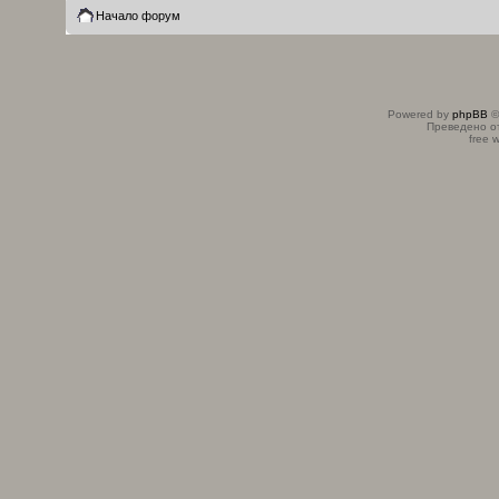
Начало форум
Powered by
phpBB
©
Преведено о
free 