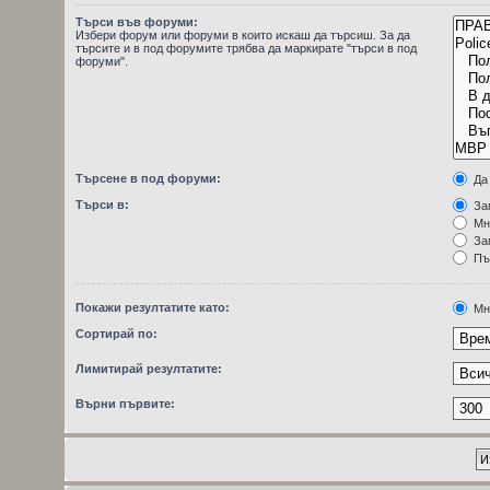
Търси във форуми:
Избери форум или форуми в които искаш да търсиш. За да
търсите и в под форумите трябва да маркирате "търси в под
форуми".
Търсене в под форуми:
Да
Търси в:
Заг
Мн
Заг
Пъ
Покажи резултатите като:
Мн
Сортирай по:
Лимитирай резултатите:
Върни първите: