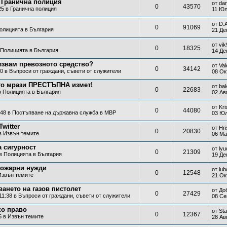
а Гранична полиция
от
da
0
43570
25 в
Гранична полиция
11 Юл
от
D.
0
91069
олицията в България
21 Де
от
vik
0
18325
Полицията в България
14 Де
лзвам превозното средство?
от
Val
0
34142
30 в
Въпроси от граждани, съвети от служители
08 Ок
то мрази ПРЕСТЪПНА измет!
от
ba
0
22683
в
Полицията в България
02 Ав
от
Kri
0
44080
:48 в
Постъпване на държавна служба в МВР
03 Юл
witter
от
Hri
0
20830
 в
Извън темите
06 Ма
 сигурност
от
lyu
0
21309
 в
Полицията в България
19 Де
пожарни нужди
от
lub
0
12548
Извън темите
21 Ок
ането на газов пистолет
от
До
0
27429
11:38 в
Въпроси от граждани, съвети от служители
08 Се
ко право
от
St
0
12367
5 в
Извън темите
28 Ав