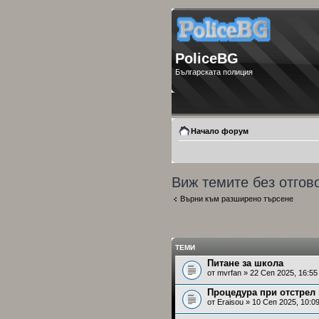
PoliceBG
Българската полиция
Начало форум
Виж темите без отгов
Върни към разширено търсене
ТЕМИ
Питане за школа
от
mvrfan
» 22 Сеп 2025, 16:55
Процедура при отстрел
от
Eraisou
» 10 Сеп 2025, 10:0