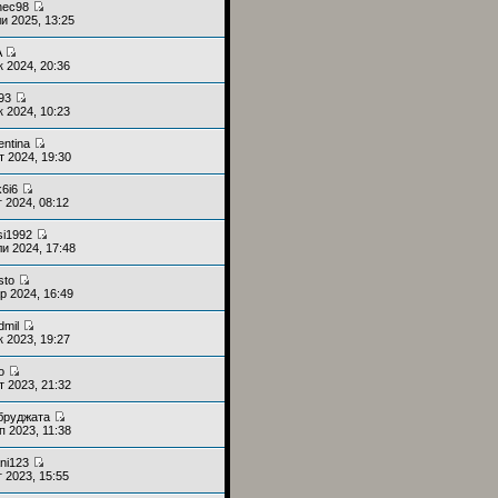
nec98
и 2025, 13:25
A
к 2024, 20:36
93
к 2024, 10:23
entina
т 2024, 19:30
k6i6
г 2024, 08:12
si1992
и 2024, 17:48
sto
р 2024, 16:49
dmil
к 2023, 19:27
o
т 2023, 21:32
бруджата
п 2023, 11:38
ani123
г 2023, 15:55