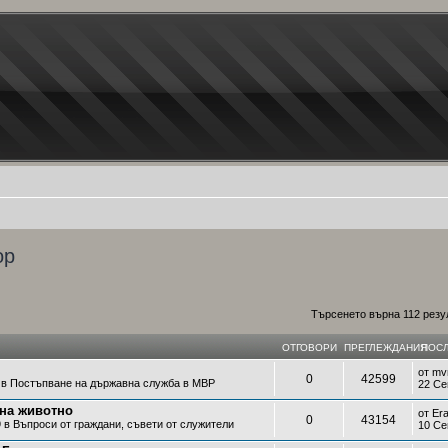
ор
Търсенето върна 112 резу
ОТГОВОРИ
ПРЕГЛЕЖДАНИЯ
ПОСЛ
от
mv
0
42599
 в
Постъпване на държавна служба в МВР
22 Се
 на животно
от
Er
0
43154
9 в
Въпроси от граждани, съвети от служители
10 Се