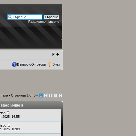
Разширено търсене
Въпроси/Отговори
Влез
лтата •
Страница
1
от
5
•
1
2
3
4
5
ЕДНО МНЕНИЕ
rfan
п 2025, 16:55
aisou
п 2025, 10:09