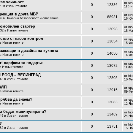
 самоличност
от
sv
0
12336
29 в
Извън темите
11 Ян
ирекция в друга МВР
от
lud
0
88931
16 в
Пожарна безопасност и спасяване
16 Юл
томобилен стартер
от
hi
0
13098
:32 в
Извън темите
18 Ма
ство с гласов контрол
от
sp
0
13054
 в
Извън темите
15 Фе
сесоари в дизайна на кухнята
от
sp
0
14050
 в
Извън темите
14 Фе
Girl парфюм за подарък
от
sp
0
13072
 в
Извън темите
11 Фе
 ЕООД – ВЕЛИНГРАД
от
hi
0
12805
:43 в
Извън темите
10 Фе
WiFi
от
sp
0
12915
 в
Извън темите
09 Фе
трябва да знаем?
от
sp
0
13083
 в
Извън темите
12 Ян
да бъдат манипулирани?
от
hi
0
13469
:48 в
Извън темите
24 Но
?
от
hi
0
13751
:52 в
Извън темите
15 Но