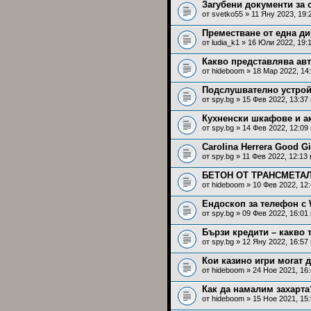
Загубени документи за
от
svetko55
» 11 Яну 2023, 19:
Преместване от една д
от
ludia_k1
» 16 Юли 2022, 19:
Какво представлява ав
от
hideboom
» 18 Мар 2022, 14
Подслушвателно устрой
от
spy.bg
» 15 Фев 2022, 13:37
Кухненски шкафове и ак
от
spy.bg
» 14 Фев 2022, 12:09
Carolina Herrera Good 
от
spy.bg
» 11 Фев 2022, 12:13
БЕТОН ОТ ТРАНСМЕТАЛ
от
hideboom
» 10 Фев 2022, 12
Ендоскоп за телефон с 
от
spy.bg
» 09 Фев 2022, 16:01
Бързи кредити – какво 
от
spy.bg
» 12 Яну 2022, 16:57
Кои казино игри могат 
от
hideboom
» 24 Ное 2021, 16
Как да намалим захарта
от
hideboom
» 15 Ное 2021, 15