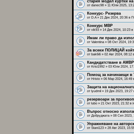
стария модел куртки н
от
danec98
» 11 Юли 2025, 13:
Конкурс- Резерва
от
D.A
» 21 Дек 2024, 20:36 в
П
Конкурс МВР
от
vik93
» 14 Дек 2024, 10:23 в
Имам ли право да изпо
от
Valentina
» 08 Окт 2024, 19:
За всеки ПОЛИЦАЙ кой
от
bak6i6
» 02 Авг 2024, 08:12 
Кандидатстване в АМВР
от
Krisi1992
» 03 Юли 2024, 17
Помощ за начинаещи в T
от
Hristo
» 06 Мар 2024, 16:49
Защита на националната
от
lyudmil
» 19 Дек 2023, 19:27
резервоари за прогиво
от
lubo
» 21 Окт 2023, 21:32 в
Въпрос относно използв
от
Добруджата
» 08 Сеп 2023, 
Упражняване на авторс
от
Stani123
» 28 Авг 2023, 15:5