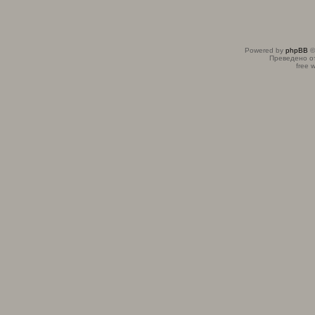
Powered by
phpBB
©
Преведено о
free 