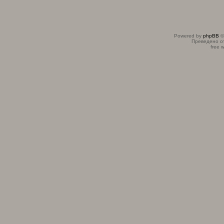
Powered by
phpBB
©
Преведено о
free 