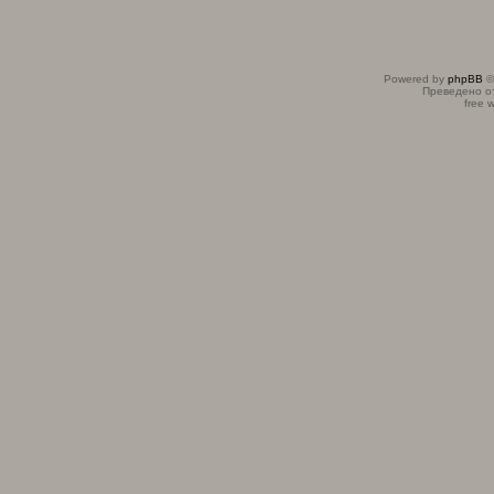
Powered by
phpBB
©
Преведено о
free 