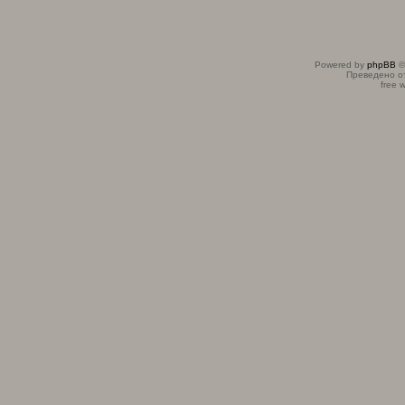
Powered by
phpBB
©
Преведено о
free 