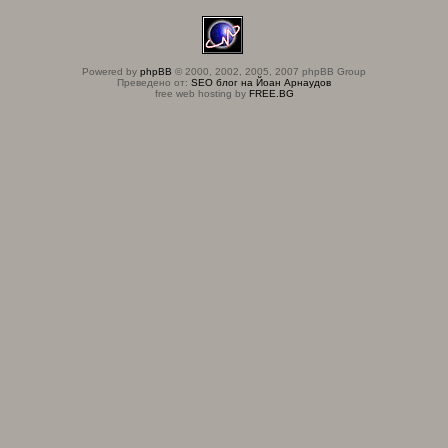
Powered by
phpBB
© 2000, 2002, 2005, 2007 phpBB Group
Преведено от:
SEO блог на Йоан Арнаудов
free web hosting by
FREE.BG