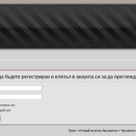
а бъдете регистриран и влязъл в акаунта си за да преглеж
помни ме
рий ме
Екип
•
Изтрий всички бисквитки
• Часовете 