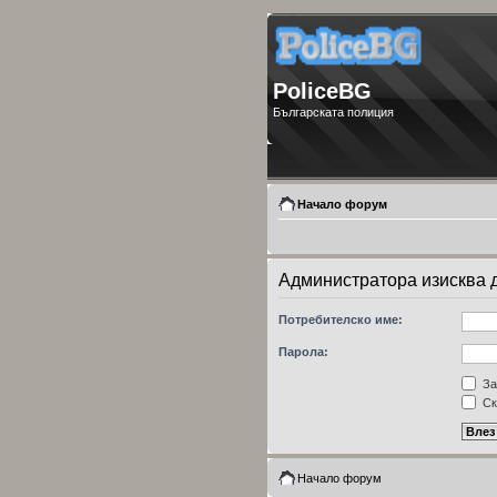
PoliceBG
Българската полиция
Начало форум
Администратора изисква д
Потребителско име:
Парола:
За
Ск
Начало форум