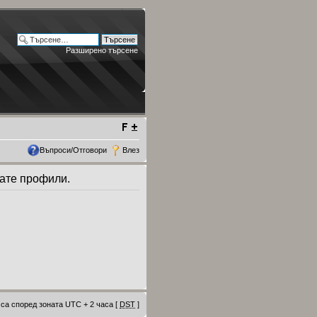
Разширено търсене
Въпроси/Отговори
Влез
дате профили.
са според зоната UTC + 2 часа [
DST
]