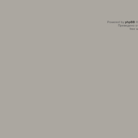
Powered by
phpBB
©
Преведено о
free 