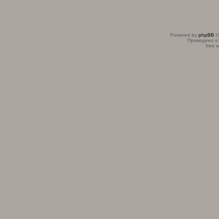
Powered by
phpBB
©
Преведено о
free 