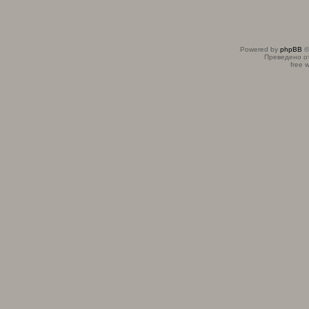
Powered by
phpBB
©
Преведено о
free 