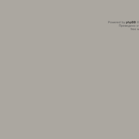
Powered by
phpBB
©
Преведено о
free 