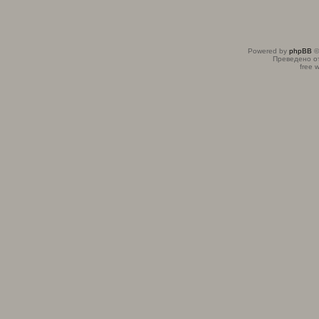
Powered by
phpBB
©
Преведено о
free 