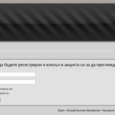
а бъдете регистриран и влязъл в акаунта си за да преглеж
помни ме
рий ме
Екип
•
Изтрий всички бисквитки
• Часовете 