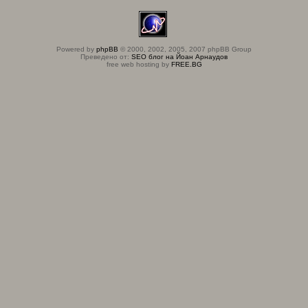
Powered by
phpBB
© 2000, 2002, 2005, 2007 phpBB Group
Преведено от:
SEO блог на Йоан Арнаудов
free web hosting by
FREE.BG