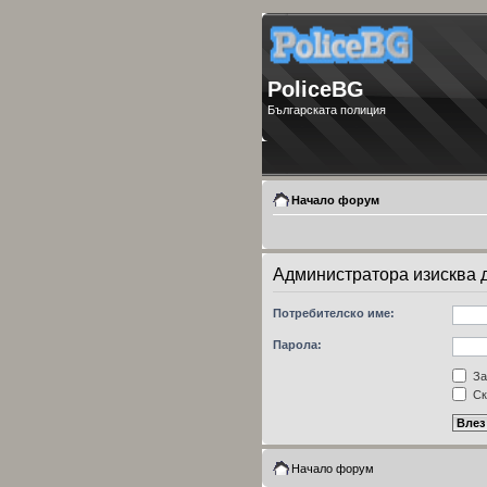
PoliceBG
Българската полиция
Начало форум
Администратора изисква д
Потребителско име:
Парола:
За
Ск
Начало форум