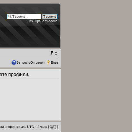
Разширено търсене
Въпроси/Отговори
Влез
дате профили.
са според зоната UTC + 2 часа [
DST
]