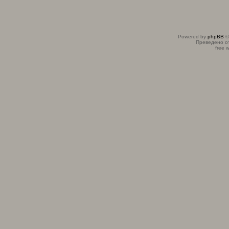
Powered by
phpBB
©
Преведено о
free 