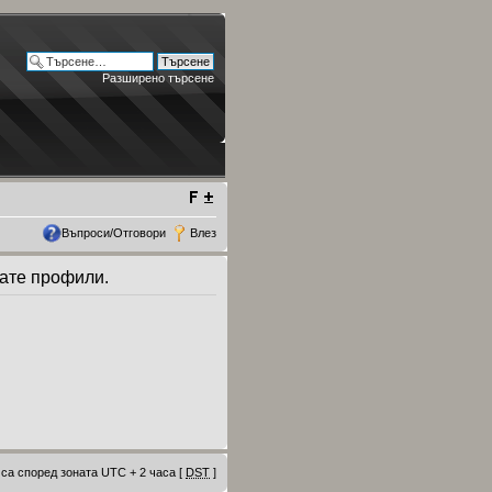
Разширено търсене
Въпроси/Отговори
Влез
дате профили.
са според зоната UTC + 2 часа [
DST
]