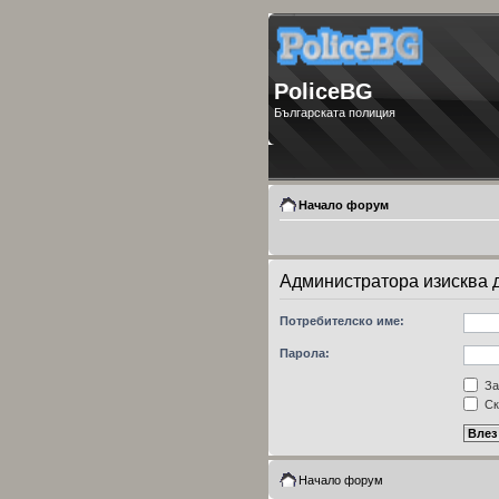
PoliceBG
Българската полиция
Начало форум
Администратора изисква д
Потребителско име:
Парола:
За
Ск
Начало форум