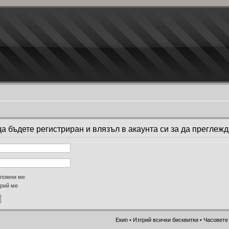
а бъдете регистриран и влязъл в акаунта си за да преглеж
помни ме
рий ме
Екип
•
Изтрий всички бисквитки
• Часовете 