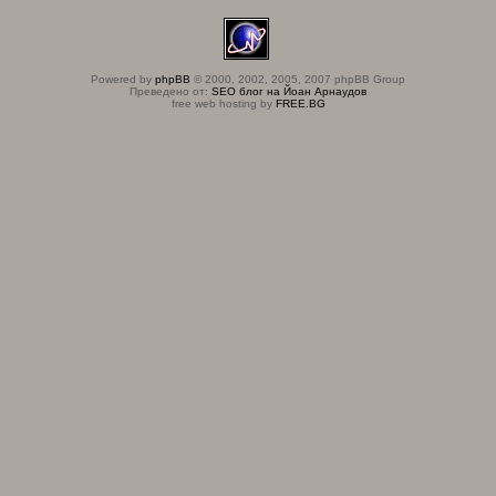
Powered by
phpBB
© 2000, 2002, 2005, 2007 phpBB Group
Преведено от:
SEO блог на Йоан Арнаудов
free web hosting by
FREE.BG