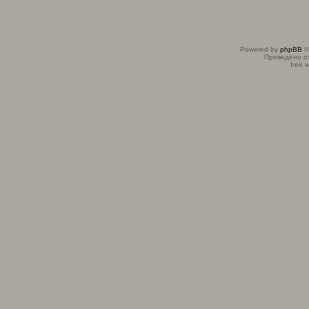
Powered by
phpBB
©
Преведено о
free 