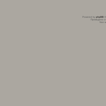
Powered by
phpBB
©
Преведено о
free 