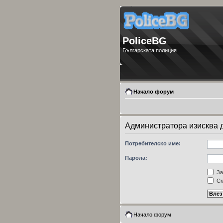
PoliceBG
Българската полиция
Начало форум
Администратора изисква да
Потребителско име:
Парола:
За
Ск
Начало форум