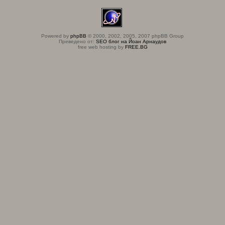
Powered by
phpBB
© 2000, 2002, 2005, 2007 phpBB Group
Преведено от:
SEO блог на Йоан Арнаудов
free web hosting by
FREE.BG