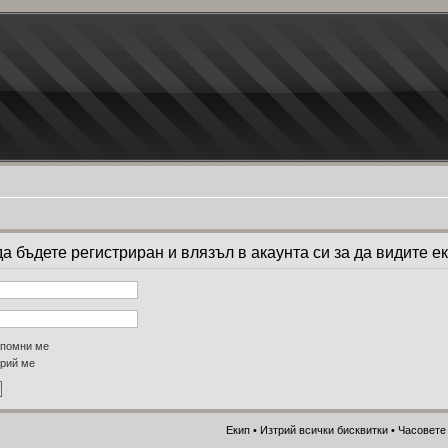
 бъдете регистриран и влязъл в акаунта си за да видите ек
помни ме
рий ме
Екип
•
Изтрий всички бисквитки
• Часовете 