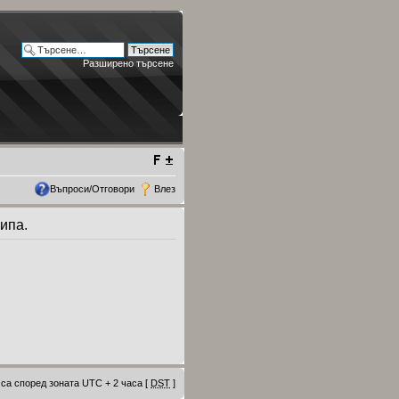
Разширено търсене
Въпроси/Отговори
Влез
ипа.
са според зоната UTC + 2 часа [
DST
]