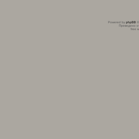
Powered by
phpBB
©
Преведено о
free 