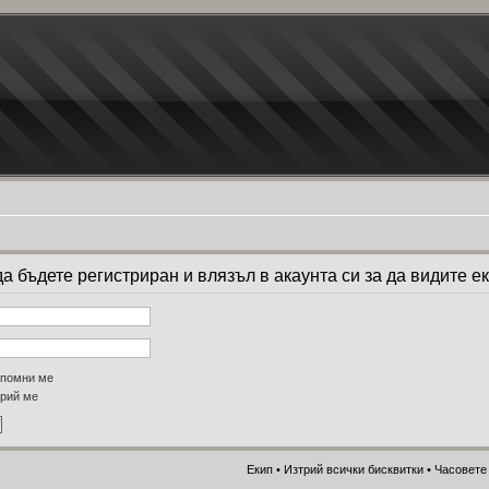
 бъдете регистриран и влязъл в акаунта си за да видите ек
помни ме
рий ме
Екип
•
Изтрий всички бисквитки
• Часовете 