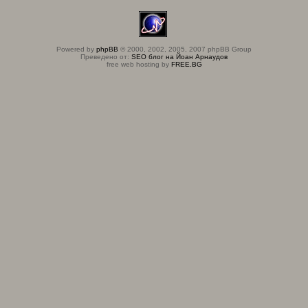
Powered by
phpBB
© 2000, 2002, 2005, 2007 phpBB Group
Преведено от:
SEO блог на Йоан Арнаудов
free web hosting by
FREE.BG