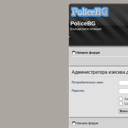
PoliceBG
Българската полиция
Начало форум
Администратора изисква да
Потребителско име:
Парола:
За
Ск
Начало форум