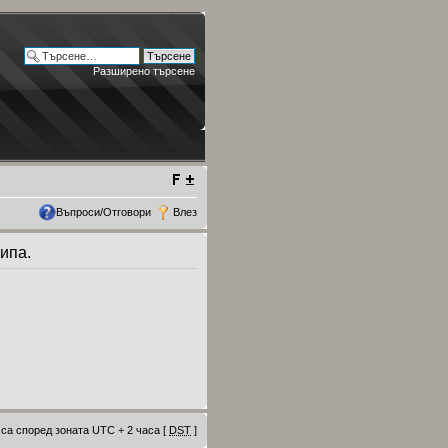
Разширено търсене
Въпроси/Отговори
Влез
ипа.
са според зоната UTC + 2 часа [
DST
]