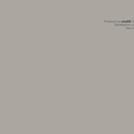
Powered by
phpBB
©
Преведено о
free 