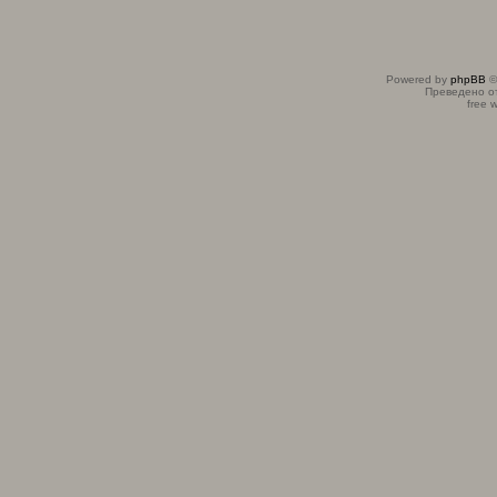
Powered by
phpBB
©
Преведено о
free 