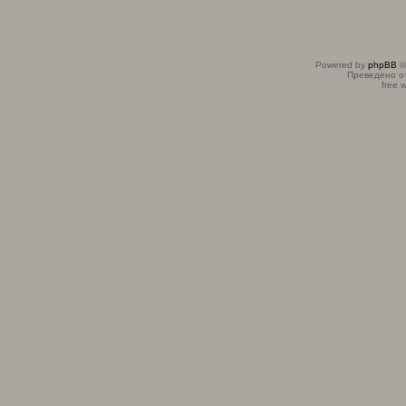
Powered by
phpBB
©
Преведено о
free 