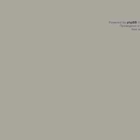
Powered by
phpBB
©
Преведено о
free 