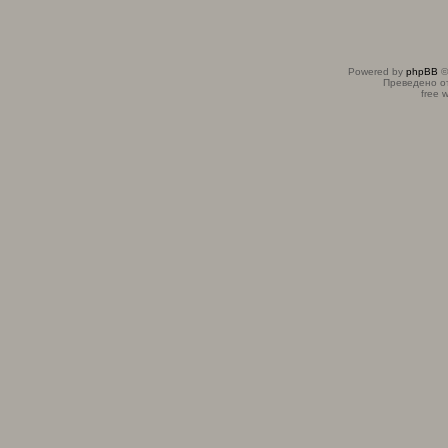
Powered by
phpBB
©
Преведено о
free 