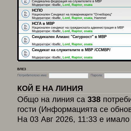
Синдикална федерация на служителите в МВР
Модератори:
ribaflic
,
Lord
,
Raptor
,
osata
НСПО
Национален Синдикат на пожарникарите "Огнеборец"
Модератори:
ribaflic
,
Lord
,
Raptor
,
osata
,
Hammer
НСГА в МВР
Национален синдикат на гражданската администрация в МВР
Модератори:
ribaflic
,
Lord
,
Raptor
,
osata
Синдикален Алианс "Сигурност" в МВР
Модератори:
ribaflic
,
Lord
,
Raptor
,
osata
Синдикат на служителите в МВР /ССМВР/
Модератори:
ribaflic
,
Lord
,
Raptor
,
osata
ВЛЕЗ
Потребителско име:
Парола:
КОЙ Е НА ЛИНИЯ
Общо на линия са
338
потреби
гости (Информацията се обнов
На 03 Авг 2026, 11:33 е имал