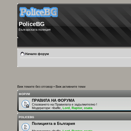
PoliceBG
Българската полиция
Начало форум
Виж темите без отговор
•
Виж активните теми
ФОРУМ
ПРАВИЛА НА ФОРУМА
Спазването на Правилата е задължително !
Модератори:
ribaflic
,
Lord
,
Raptor
,
osata
POLICEBG
Полицията в България
Модератори:
ribaflic
,
Lord
,
Raptor
,
osata