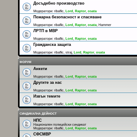
Досъдебно производство
Модератори:
ribaflic
,
Lord
,
Raptor
,
osata
Пожарна безопасност и спасяване
Модератори:
ribaflic
,
Lord
,
Raptor
,
osata
,
Hammer
ЛРТП в МВР
Модератори:
ribaflic
,
Lord
,
Raptor
,
osata
Гражданска защита
Модератори:
ribaflic
,
straj
,
Lord
,
Raptor
,
osata
ФОРУМ
Анкети
Модератори:
ribaflic
,
Lord
,
Raptor
,
osata
Другите за нас
Модератори:
ribaflic
,
Lord
,
Raptor
,
osata
Извън темите
Модератори:
ribaflic
,
Lord
,
Raptor
,
osata
СИНДИКАЛНА ДЕЙНОСТ
НПС
Национален полицейски синдикат
Модератори:
ribaflic
,
Lord
,
Raptor
,
osata
СФСМВР