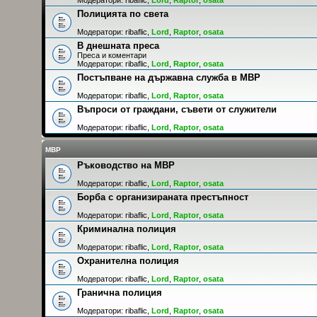
Полицията по света
Модератори:
ribaflic
,
Lord
,
Raptor
,
osata
В днешната преса
Преса и коментари
Модератори:
ribaflic
,
Lord
,
Raptor
,
osata
Постъпване на държавна служба в МВР
Модератори:
ribaflic
,
Lord
,
Raptor
,
osata
Въпроси от граждани, съвети от служители
Модератори:
ribaflic
,
Lord
,
Raptor
,
osata
МВР
Ръководство на МВР
Модератори:
ribaflic
,
Lord
,
Raptor
,
osata
Борба с организираната престъпност
Модератори:
ribaflic
,
Lord
,
Raptor
,
osata
Криминална полиция
Модератори:
ribaflic
,
Lord
,
Raptor
,
osata
Охранителна полиция
Модератори:
ribaflic
,
Lord
,
Raptor
,
osata
Гранична полиция
Модератори:
ribaflic
,
Lord
,
Raptor
,
osata