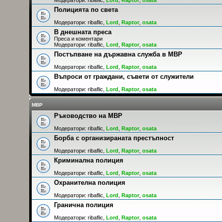
Полицията по света
Модератори:
ribaflic
,
Lord
,
Raptor
,
osata
В днешната преса
Преса и коментари
Модератори:
ribaflic
,
Lord
,
Raptor
,
osata
Постъпване на държавна служба в МВР
Модератори:
ribaflic
,
Lord
,
Raptor
,
osata
Въпроси от граждани, съвети от служители
Модератори:
ribaflic
,
Lord
,
Raptor
,
osata
МВР
Ръководство на МВР
Модератори:
ribaflic
,
Lord
,
Raptor
,
osata
Борба с организираната престъпност
Модератори:
ribaflic
,
Lord
,
Raptor
,
osata
Криминална полиция
Модератори:
ribaflic
,
Lord
,
Raptor
,
osata
Охранителна полиция
Модератори:
ribaflic
,
Lord
,
Raptor
,
osata
Гранична полиция
Модератори:
ribaflic
,
Lord
,
Raptor
,
osata