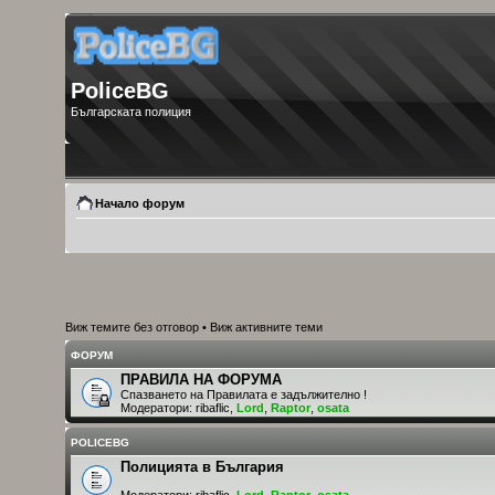
PoliceBG
Българската полиция
Начало форум
Виж темите без отговор
•
Виж активните теми
ФОРУМ
ПРАВИЛА НА ФОРУМА
Спазването на Правилата е задължително !
Модератори:
ribaflic
,
Lord
,
Raptor
,
osata
POLICEBG
Полицията в България
Модератори:
ribaflic
,
Lord
,
Raptor
,
osata