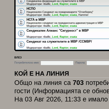
Синдикална федерация на служителите в МВР
Модератори:
ribaflic
,
Lord
,
Raptor
,
osata
НСПО
Национален Синдикат на пожарникарите "Огнеборец"
Модератори:
ribaflic
,
Lord
,
Raptor
,
osata
,
Hammer
НСГА в МВР
Национален синдикат на гражданската администрация в МВР
Модератори:
ribaflic
,
Lord
,
Raptor
,
osata
Синдикален Алианс "Сигурност" в МВР
Модератори:
ribaflic
,
Lord
,
Raptor
,
osata
Синдикат на служителите в МВР /ССМВР/
Модератори:
ribaflic
,
Lord
,
Raptor
,
osata
ВЛЕЗ
Потребителско име:
Парола:
КОЙ Е НА ЛИНИЯ
Общо на линия са
703
потреби
гости (Информацията се обнов
На 03 Авг 2026, 11:33 е имал