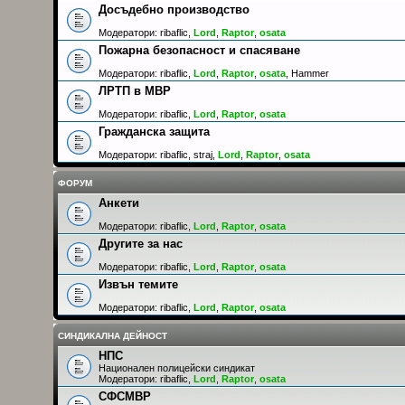
Досъдебно производство
Модератори:
ribaflic
,
Lord
,
Raptor
,
osata
Пожарна безопасност и спасяване
Модератори:
ribaflic
,
Lord
,
Raptor
,
osata
,
Hammer
ЛРТП в МВР
Модератори:
ribaflic
,
Lord
,
Raptor
,
osata
Гражданска защита
Модератори:
ribaflic
,
straj
,
Lord
,
Raptor
,
osata
ФОРУМ
Анкети
Модератори:
ribaflic
,
Lord
,
Raptor
,
osata
Другите за нас
Модератори:
ribaflic
,
Lord
,
Raptor
,
osata
Извън темите
Модератори:
ribaflic
,
Lord
,
Raptor
,
osata
СИНДИКАЛНА ДЕЙНОСТ
НПС
Национален полицейски синдикат
Модератори:
ribaflic
,
Lord
,
Raptor
,
osata
СФСМВР