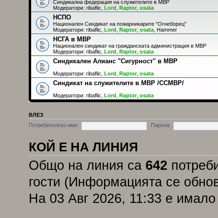
Синдикална федерация на служителите в МВР
Модератори:
ribaflic
,
Lord
,
Raptor
,
osata
НСПО
Национален Синдикат на пожарникарите "Огнеборец"
Модератори:
ribaflic
,
Lord
,
Raptor
,
osata
,
Hammer
НСГА в МВР
Национален синдикат на гражданската администрация в МВР
Модератори:
ribaflic
,
Lord
,
Raptor
,
osata
Синдикален Алианс "Сигурност" в МВР
Модератори:
ribaflic
,
Lord
,
Raptor
,
osata
Синдикат на служителите в МВР /ССМВР/
Модератори:
ribaflic
,
Lord
,
Raptor
,
osata
ВЛЕЗ
Потребителско име:
Парола:
КОЙ Е НА ЛИНИЯ
Общо на линия са
642
потреби
гости (Информацията се обнов
На 03 Авг 2026, 11:33 е имал