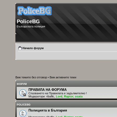
PoliceBG
Българската полиция
Начало форум
Виж темите без отговор
•
Виж активните теми
ФОРУМ
ПРАВИЛА НА ФОРУМА
Спазването на Правилата е задължително !
Модератори:
ribaflic
,
Lord
,
Raptor
,
osata
POLICEBG
Полицията в България
Модератори:
ribaflic
,
Lord
,
Raptor
,
osata