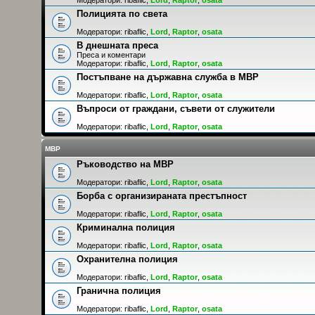
Полицията по света
Модератори:
ribaflic
,
Lord
,
Raptor
,
osata
В днешната преса
Преса и коментари
Модератори:
ribaflic
,
Lord
,
Raptor
,
osata
Постъпване на държавна служба в МВР
Модератори:
ribaflic
,
Lord
,
Raptor
,
osata
Въпроси от граждани, съвети от служители
Модератори:
ribaflic
,
Lord
,
Raptor
,
osata
МВР
Ръководство на МВР
Модератори:
ribaflic
,
Lord
,
Raptor
,
osata
Борба с организираната престъпност
Модератори:
ribaflic
,
Lord
,
Raptor
,
osata
Криминална полиция
Модератори:
ribaflic
,
Lord
,
Raptor
,
osata
Охранителна полиция
Модератори:
ribaflic
,
Lord
,
Raptor
,
osata
Гранична полиция
Модератори:
ribaflic
,
Lord
,
Raptor
,
osata