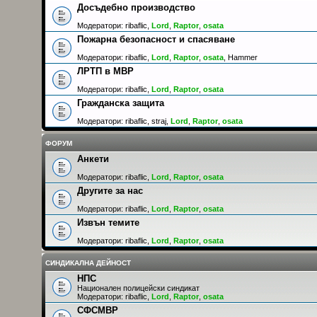
Досъдебно производство
Модератори:
ribaflic
,
Lord
,
Raptor
,
osata
Пожарна безопасност и спасяване
Модератори:
ribaflic
,
Lord
,
Raptor
,
osata
,
Hammer
ЛРТП в МВР
Модератори:
ribaflic
,
Lord
,
Raptor
,
osata
Гражданска защита
Модератори:
ribaflic
,
straj
,
Lord
,
Raptor
,
osata
ФОРУМ
Анкети
Модератори:
ribaflic
,
Lord
,
Raptor
,
osata
Другите за нас
Модератори:
ribaflic
,
Lord
,
Raptor
,
osata
Извън темите
Модератори:
ribaflic
,
Lord
,
Raptor
,
osata
СИНДИКАЛНА ДЕЙНОСТ
НПС
Национален полицейски синдикат
Модератори:
ribaflic
,
Lord
,
Raptor
,
osata
СФСМВР