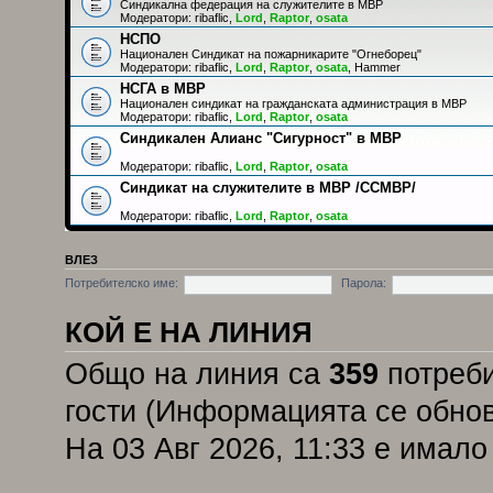
Синдикална федерация на служителите в МВР
Модератори:
ribaflic
,
Lord
,
Raptor
,
osata
НСПО
Национален Синдикат на пожарникарите "Огнеборец"
Модератори:
ribaflic
,
Lord
,
Raptor
,
osata
,
Hammer
НСГА в МВР
Национален синдикат на гражданската администрация в МВР
Модератори:
ribaflic
,
Lord
,
Raptor
,
osata
Синдикален Алианс "Сигурност" в МВР
Модератори:
ribaflic
,
Lord
,
Raptor
,
osata
Синдикат на служителите в МВР /ССМВР/
Модератори:
ribaflic
,
Lord
,
Raptor
,
osata
ВЛЕЗ
Потребителско име:
Парола:
КОЙ Е НА ЛИНИЯ
Общо на линия са
359
потреби
гости (Информацията се обнов
На 03 Авг 2026, 11:33 е имал