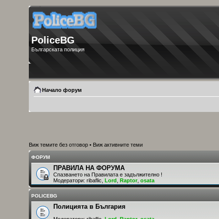
PoliceBG
Българската полиция
Начало форум
Виж темите без отговор
•
Виж активните теми
ФОРУМ
ПРАВИЛА НА ФОРУМА
Спазването на Правилата е задължително !
Модератори:
ribaflic
,
Lord
,
Raptor
,
osata
POLICEBG
Полицията в България
Модератори:
ribaflic
,
Lord
,
Raptor
,
osata