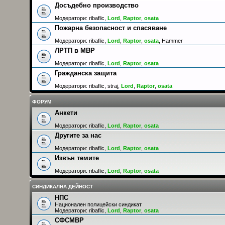
Досъдебно производство
Модератори:
ribaflic
,
Lord
,
Raptor
,
osata
Пожарна безопасност и спасяване
Модератори:
ribaflic
,
Lord
,
Raptor
,
osata
,
Hammer
ЛРТП в МВР
Модератори:
ribaflic
,
Lord
,
Raptor
,
osata
Гражданска защита
Модератори:
ribaflic
,
straj
,
Lord
,
Raptor
,
osata
ФОРУМ
Анкети
Модератори:
ribaflic
,
Lord
,
Raptor
,
osata
Другите за нас
Модератори:
ribaflic
,
Lord
,
Raptor
,
osata
Извън темите
Модератори:
ribaflic
,
Lord
,
Raptor
,
osata
СИНДИКАЛНА ДЕЙНОСТ
НПС
Национален полицейски синдикат
Модератори:
ribaflic
,
Lord
,
Raptor
,
osata
СФСМВР