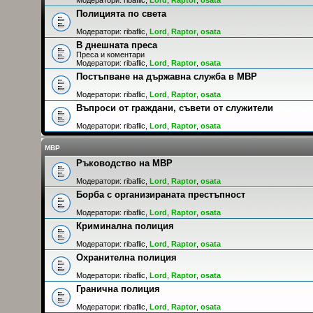
Полицията по света
Модератори:
ribaflic
,
Lord
,
Raptor
,
osata
В днешната преса
Преса и коментари
Модератори:
ribaflic
,
Lord
,
Raptor
,
osata
Постъпване на държавна служба в МВР
Модератори:
ribaflic
,
Lord
,
Raptor
,
osata
Въпроси от граждани, съвети от служители
Модератори:
ribaflic
,
Lord
,
Raptor
,
osata
МВР
Ръководство на МВР
Модератори:
ribaflic
,
Lord
,
Raptor
,
osata
Борба с организираната престъпност
Модератори:
ribaflic
,
Lord
,
Raptor
,
osata
Криминална полиция
Модератори:
ribaflic
,
Lord
,
Raptor
,
osata
Охранителна полиция
Модератори:
ribaflic
,
Lord
,
Raptor
,
osata
Гранична полиция
Модератори:
ribaflic
,
Lord
,
Raptor
,
osata