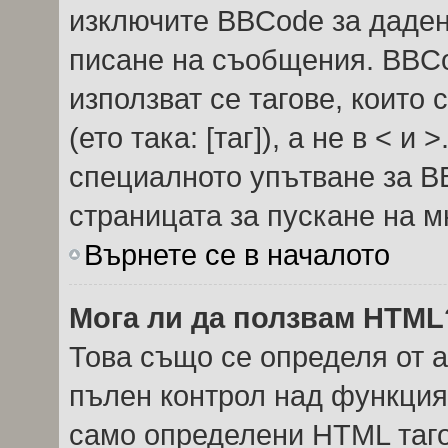
изключите BBCode за даде
писане на съобщения. BBC
използват се тагове, които 
(ето така: [таг]), а не в < 
специалното упътване за B
страницата за пускане на м
Върнете се в началото
Мога ли да ползвам HTML
Това също се определя от 
пълен контрол над функция
само определени HTML таго