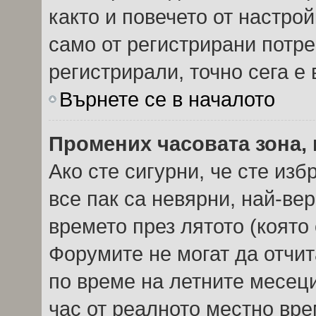
както и повечето от настро
само от регистрирани потреб
регистрирали, точно сега е 
Върнете се в началото
Промених часовата зона, 
Ако сте сигурни, че сте из
все пак са невярни, най-ве
времето през лятото (която 
Форумите не могат да отчита
по време на летните месеци
час от реалното местно вре