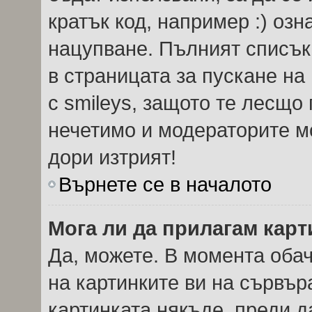
кратък код, например :) озн
нацупване. Пълният списък
в страницата за пускане на
с smileys, защото те лесщо
нечетимо и модераторите мо
дори изтрият!
Върнете се в началото
Мога ли да прилагам кар
Да, можете. В момента оба
на картинките ви на сървър
картинката някъде, преди 