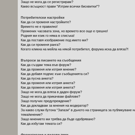
Защо не мога да се регистрирам?
Какво всъщност прави "Изтрии всички бисквитки"?
Потребителски настройки
Как да си променя настройките?
Времето не е правилно!
Промених часовата зона, но времето все още е грешно!
Родния ми език го няма в списъка!
Как да поставя изображение под името ми?
Как да си променя ранга?
Когато кликна на мейла на някой потребител, форума иска да вляза?!
Въпроси за писането на съобщения
Как да създам тема във форум?
Как да променя или изтрия мнение?
Как да добавя подпис към съобщенията си?
Как да пусна анкета?
Как да променя или изтрия анкета?
Как да променя или изтрия анкета?
Защо не мога да вляза в даден форум?
Защо не мога да прикачвам файлове?
Защо получих предупреждение?
Как да докладвам за мнения на модератор?
За какво служи бутона “Запази” в дъното на страницата за публикуване н
тема/мнение?
Защо мнението ми трябва да бъде одобрявано?
Как да избутам темата си?
Форматиране и видове теми