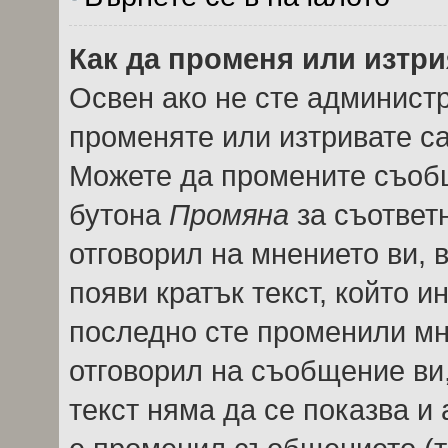
Как да променя или изтр
Освен ако не сте админист
променяте или изтривате с
Можете да промените съобщ
бутона
Промяна
за съответн
отговорил на мнението ви, 
появи кратък текст, който и
последно сте променили мне
отговорил на съобщение ви, 
текст няма да се показва и