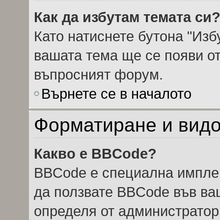
Как да избутам темата си
Като натиснете бутона "Избу
вашата тема ще се появи от
въпросният форум.
Върнете се в началото
Форматиране и видо
Какво е BBCode?
BBCode е специална импле
да ползвате BBCode във ва
определя от администратор