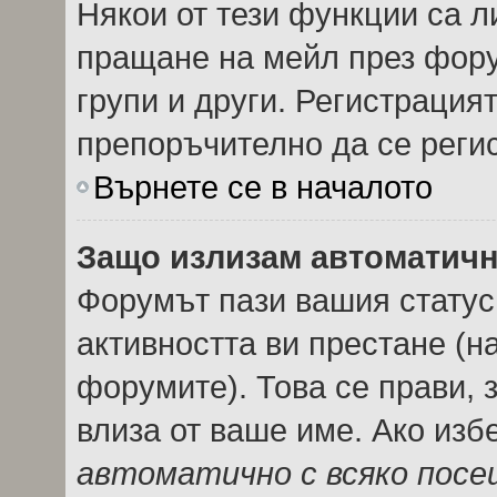
Някои от тези функции са л
пращане на мейл през фору
групи и други. Регистрация
препоръчително да се реги
Върнете се в началото
Защо излизам автоматич
Форумът пази вашия стату
активността ви престане (н
форумите). Това се прави, з
влиза от ваше име. Ако из
автоматично с всяко пос