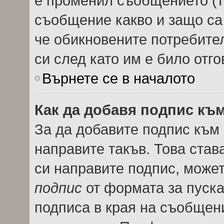
е променил съобщението (т
съобщение какво и защо са
че обикновените потребител
си след като им е било отго
Върнете се в началото
Как да добавя подпис къ
За да добавите подпис към
направите такъв. Това ста
си направите подпис, може
подпис
от формата за пуска
подписа в края на съобщен