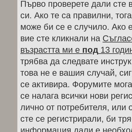
Първо проверете дали сте 
си. Ако те са правилни, тог
може би се е случило. Ако
вие сте кликнали на
Съглас
възрастта ми е
под
13 годи
трябва да следвате инструк
това не е вашия случай, си
се активира. Форумите мога
се налага всички нови реги
лично от потребителя, или 
сте се регистрирали, би тр
информация дали е необход