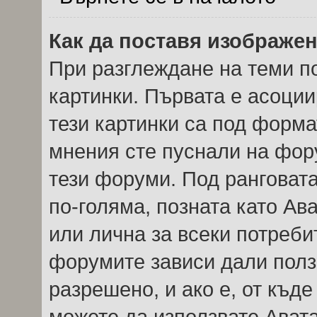
Как да поставя изображе
При разглеждане на теми по
картинки. Първата е асоции
тези картинки са под форма
мнения сте пуснали на фор
тези форуми. Под ранговата
по-голяма, позната като Ав
или лична за всеки потреби
форумите зависи дали полз
разрешено, и ако е, от къде
можете да използвате Авата