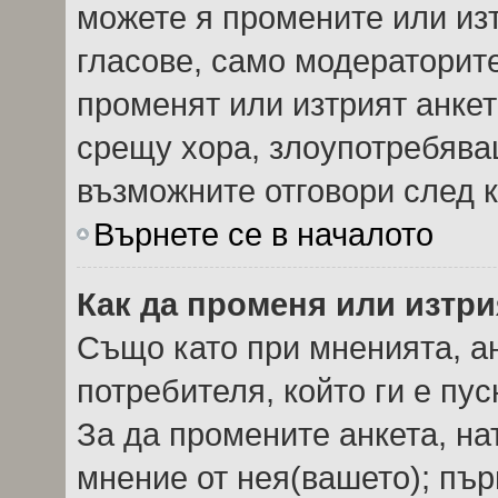
можете я промените или изт
гласове, само модераторит
променят или изтрият анкет
срещу хора, злоупотребява
възможните отговори след к
Върнете се в началото
Как да променя или изтри
Също като при мненията, ан
потребителя, който ги е пу
За да промените анкета, на
мнение от нея(вашето); пър