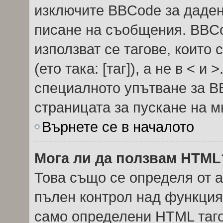
изключите BBCode за даде
писане на съобщения. BBC
използват се тагове, които 
(ето така: [таг]), а не в < 
специалното упътване за B
страницата за пускане на м
Върнете се в началото
Мога ли да ползвам HTML
Това също се определя от 
пълен контрол над функция
само определени HTML таго