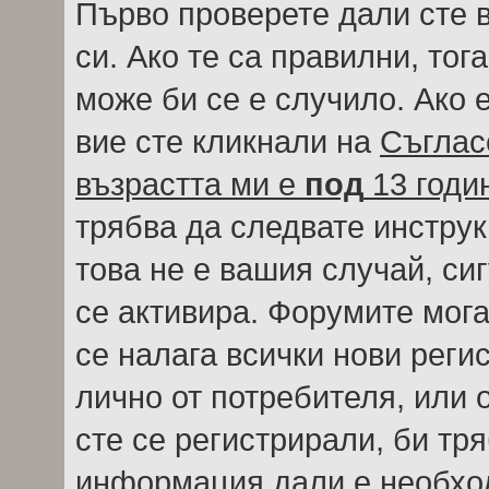
Първо проверете дали сте 
си. Ако те са правилни, тог
може би се е случило. Ако
вие сте кликнали на
Съглас
възрастта ми е
под
13 годи
трябва да следвате инструк
това не е вашия случай, си
се активира. Форумите мога
се налага всички нови реги
лично от потребителя, или 
сте се регистрирали, би тр
информация дали е необход