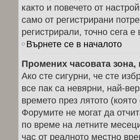
както и повечето от настро
само от регистрирани потреб
регистрирали, точно сега е 
Върнете се в началото
Промених часовата зона, 
Ако сте сигурни, че сте из
все пак са невярни, най-ве
времето през лятото (която 
Форумите не могат да отчита
по време на летните месеци
час от реалното местно вре