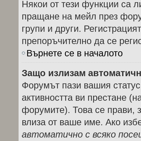
Някои от тези функции са л
пращане на мейл през фору
групи и други. Регистрация
препоръчително да се реги
Върнете се в началото
Защо излизам автоматич
Форумът пази вашия стату
активността ви престане (н
форумите). Това се прави, з
влиза от ваше име. Ако из
автоматично с всяко пос