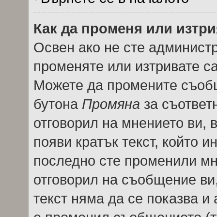
Как да променя или изтр
Освен ако не сте админист
променяте или изтривате с
Можете да промените съобщ
бутона
Промяна
за съответн
отговорил на мнението ви, 
появи кратък текст, който и
последно сте променили мне
отговорил на съобщение ви, 
текст няма да се показва и