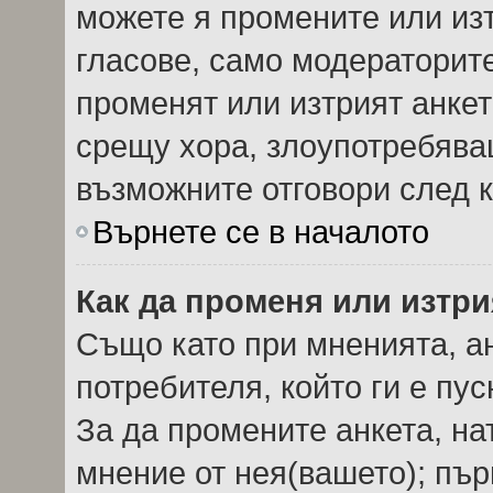
можете я промените или изт
гласове, само модераторит
променят или изтрият анкет
срещу хора, злоупотребява
възможните отговори след к
Върнете се в началото
Как да променя или изтри
Също като при мненията, ан
потребителя, който ги е пу
За да промените анкета, на
мнение от нея(вашето); пър