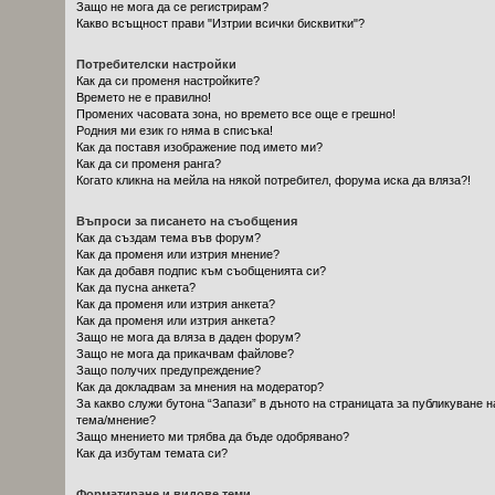
Защо не мога да се регистрирам?
Какво всъщност прави "Изтрии всички бисквитки"?
Потребителски настройки
Как да си променя настройките?
Времето не е правилно!
Промених часовата зона, но времето все още е грешно!
Родния ми език го няма в списъка!
Как да поставя изображение под името ми?
Как да си променя ранга?
Когато кликна на мейла на някой потребител, форума иска да вляза?!
Въпроси за писането на съобщения
Как да създам тема във форум?
Как да променя или изтрия мнение?
Как да добавя подпис към съобщенията си?
Как да пусна анкета?
Как да променя или изтрия анкета?
Как да променя или изтрия анкета?
Защо не мога да вляза в даден форум?
Защо не мога да прикачвам файлове?
Защо получих предупреждение?
Как да докладвам за мнения на модератор?
За какво служи бутона “Запази” в дъното на страницата за публикуване н
тема/мнение?
Защо мнението ми трябва да бъде одобрявано?
Как да избутам темата си?
Форматиране и видове теми