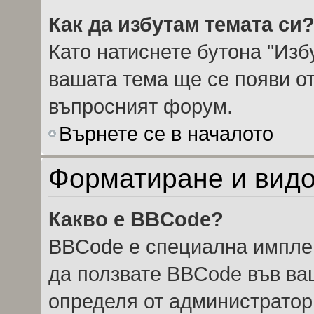
Как да избутам темата си
Като натиснете бутона "Избу
вашата тема ще се появи от
въпросният форум.
Върнете се в началото
Форматиране и видо
Какво е BBCode?
BBCode е специална импле
да ползвате BBCode във ва
определя от администратор