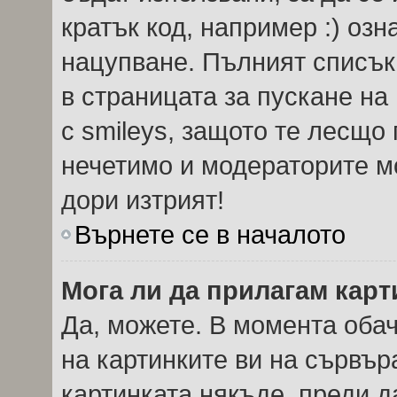
кратък код, например :) озн
нацупване. Пълният списък
в страницата за пускане на
с smileys, защото те лесщо
нечетимо и модераторите мо
дори изтрият!
Върнете се в началото
Мога ли да прилагам кар
Да, можете. В момента оба
на картинките ви на сървър
картинката някъде, преди 