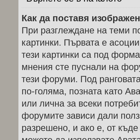
Как да поставя изображе
При разглеждане на теми по
картинки. Първата е асоции
тези картинки са под форма
мнения сте пуснали на фор
тези форуми. Под ранговата
по-голяма, позната като Ав
или лична за всеки потреби
форумите зависи дали полз
разрешено, и ако е, от къде
можете да използвате Авата