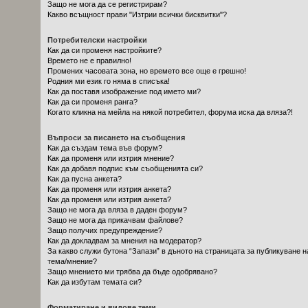
Защо не мога да се регистрирам?
Какво всъщност прави "Изтрии всички бисквитки"?
Потребителски настройки
Как да си променя настройките?
Времето не е правилно!
Промених часовата зона, но времето все още е грешно!
Родния ми език го няма в списъка!
Как да поставя изображение под името ми?
Как да си променя ранга?
Когато кликна на мейла на някой потребител, форума иска да вляза?!
Въпроси за писането на съобщения
Как да създам тема във форум?
Как да променя или изтрия мнение?
Как да добавя подпис към съобщенията си?
Как да пусна анкета?
Как да променя или изтрия анкета?
Как да променя или изтрия анкета?
Защо не мога да вляза в даден форум?
Защо не мога да прикачвам файлове?
Защо получих предупреждение?
Как да докладвам за мнения на модератор?
За какво служи бутона “Запази” в дъното на страницата за публикуване н
тема/мнение?
Защо мнението ми трябва да бъде одобрявано?
Как да избутам темата си?
Форматиране и видове теми