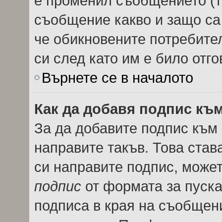
е променил съобщението (т
съобщение какво и защо са
че обикновените потребител
си след като им е било отго
Върнете се в началото
Как да добавя подпис къ
За да добавите подпис към
направите такъв. Това ста
си направите подпис, може
подпис
от формата за пуска
подписа в края на съобщен