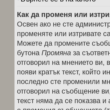
Как да променя или изтр
Освен ако не сте админист
променяте или изтривате с
Можете да промените съобщ
бутона
Промяна
за съответн
отговорил на мнението ви, 
появи кратък текст, който и
последно сте променили мне
отговорил на съобщение ви, 
текст няма да се показва и