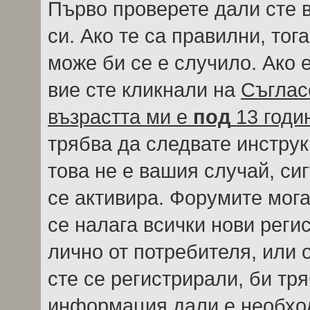
Първо проверете дали сте 
си. Ако те са правилни, тог
може би се е случило. Ако
вие сте кликнали на
Съглас
възрастта ми е
под
13 годи
трябва да следвате инструк
това не е вашия случай, си
се активира. Форумите мога
се налага всички нови реги
лично от потребителя, или 
сте се регистрирали, би тр
информация дали е необход