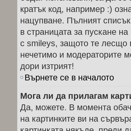
кратък код, например :) озн
нацупване. Пълният списък
в страницата за пускане на
с smileys, защото те лесщо
нечетимо и модераторите мо
дори изтрият!
Върнете се в началото
Мога ли да прилагам кар
Да, можете. В момента оба
на картинките ви на сървър
картинката някъде, преди 