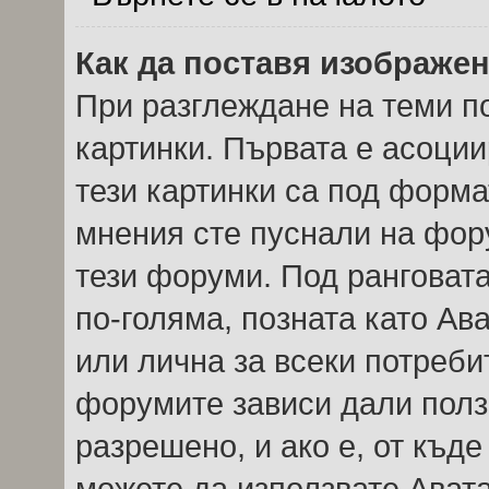
Как да поставя изображе
При разглеждане на теми по
картинки. Първата е асоции
тези картинки са под форма
мнения сте пуснали на фор
тези форуми. Под ранговата
по-голяма, позната като Ав
или лична за всеки потреби
форумите зависи дали полз
разрешено, и ако е, от къде
можете да използвате Авата