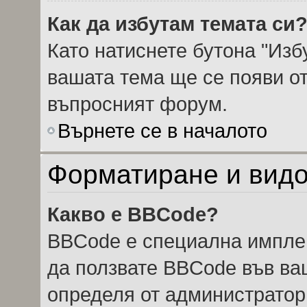
Как да избутам темата си
Като натиснете бутона "Избу
вашата тема ще се появи от
въпросният форум.
Върнете се в началото
Форматиране и видо
Какво е BBCode?
BBCode е специална импле
да ползвате BBCode във ва
определя от администратор