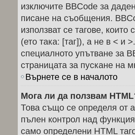
изключите BBCode за даде
писане на съобщения. BBC
използват се тагове, които 
(ето така: [таг]), а не в < 
специалното упътване за B
страницата за пускане на м
Върнете се в началото
Мога ли да ползвам HTML
Това също се определя от 
пълен контрол над функция
само определени HTML таго