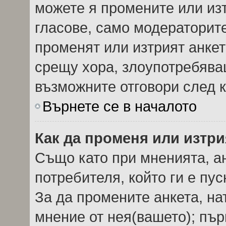
можете я промените или изт
гласове, само модераторит
променят или изтрият анкет
срещу хора, злоупотребява
възможните отговори след к
Върнете се в началото
Как да променя или изтри
Също като при мненията, ан
потребителя, който ги е пу
За да промените анкета, на
мнение от нея(вашето); пър