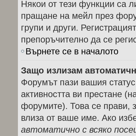
Някои от тези функции са л
пращане на мейл през фору
групи и други. Регистрация
препоръчително да се реги
Върнете се в началото
Защо излизам автоматич
Форумът пази вашия стату
активността ви престане (н
форумите). Това се прави, з
влиза от ваше име. Ако из
автоматично с всяко пос