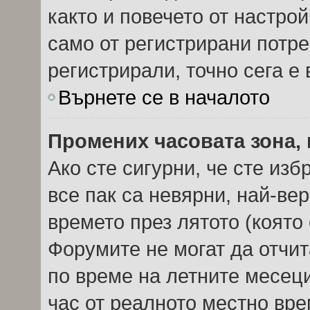
както и повечето от настро
само от регистрирани потреб
регистрирали, точно сега е 
Върнете се в началото
Промених часовата зона, 
Ако сте сигурни, че сте из
все пак са невярни, най-ве
времето през лятото (която 
Форумите не могат да отчита
по време на летните месеци
час от реалното местно вре