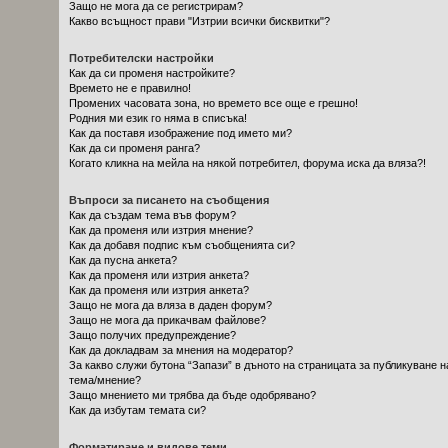
Защо не мога да се регистрирам?
Какво всъщност прави "Изтрии всички бисквитки"?
Потребителски настройки
Как да си променя настройките?
Времето не е правилно!
Промених часовата зона, но времето все още е грешно!
Родния ми език го няма в списъка!
Как да поставя изображение под името ми?
Как да си променя ранга?
Когато кликна на мейла на някой потребител, форума иска да вляза?!
Въпроси за писането на съобщения
Как да създам тема във форум?
Как да променя или изтрия мнение?
Как да добавя подпис към съобщенията си?
Как да пусна анкета?
Как да променя или изтрия анкета?
Как да променя или изтрия анкета?
Защо не мога да вляза в даден форум?
Защо не мога да прикачвам файлове?
Защо получих предупреждение?
Как да докладвам за мнения на модератор?
За какво служи бутона “Запази” в дъното на страницата за публикуване н
тема/мнение?
Защо мнението ми трябва да бъде одобрявано?
Как да избутам темата си?
Форматиране и видове теми