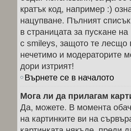
кратък код, например :) озн
нацупване. Пълният списък
в страницата за пускане на
с smileys, защото те лесщо
нечетимо и модераторите мо
дори изтрият!
Върнете се в началото
Мога ли да прилагам кар
Да, можете. В момента оба
на картинките ви на сървър
картинката някъде, преди 