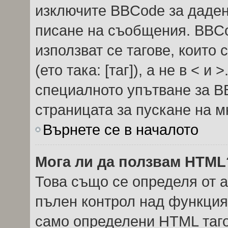
изключите BBCode за даде
писане на съобщения. BBC
използват се тагове, които 
(ето така: [таг]), а не в < 
специалното упътване за B
страницата за пускане на м
Върнете се в началото
Мога ли да ползвам HTML
Това също се определя от 
пълен контрол над функция
само определени HTML таго