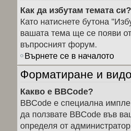
Как да избутам темата си
Като натиснете бутона "Избу
вашата тема ще се появи от
въпросният форум.
Върнете се в началото
Форматиране и видо
Какво е BBCode?
BBCode е специална импле
да ползвате BBCode във ва
определя от администратор