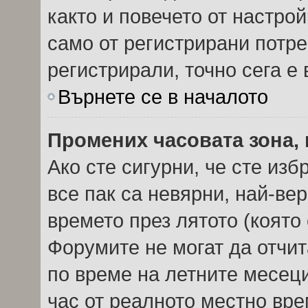
както и повечето от настро
само от регистрирани потреб
регистрирали, точно сега е 
Върнете се в началото
Промених часовата зона, 
Ако сте сигурни, че сте из
все пак са невярни, най-ве
времето през лятото (която 
Форумите не могат да отчита
по време на летните месеци
час от реалното местно вре