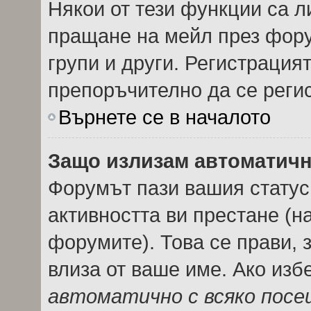
Някои от тези функции са л
пращане на мейл през фору
групи и други. Регистрация
препоръчително да се реги
Върнете се в началото
Защо излизам автоматич
Форумът пази вашия стату
активността ви престане (н
форумите). Това се прави, з
влиза от ваше име. Ако из
автоматично с всяко пос