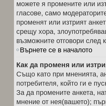
можете я промените или изт
гласове, само модераторит
променят или изтрият анкет
срещу хора, злоупотребява
възможните отговори след к
Върнете се в началото
Как да променя или изтри
Също като при мненията, ан
потребителя, който ги е пу
За да промените анкета, на
мнение от нея(вашето); пър