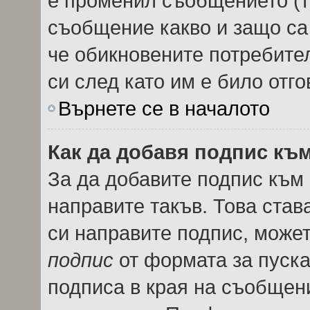
е променил съобщението (т
съобщение какво и защо са
че обикновените потребител
си след като им е било отго
Върнете се в началото
Как да добавя подпис къ
За да добавите подпис към
направите такъв. Това ста
си направите подпис, може
подпис
от формата за пуска
подписа в края на съобщен