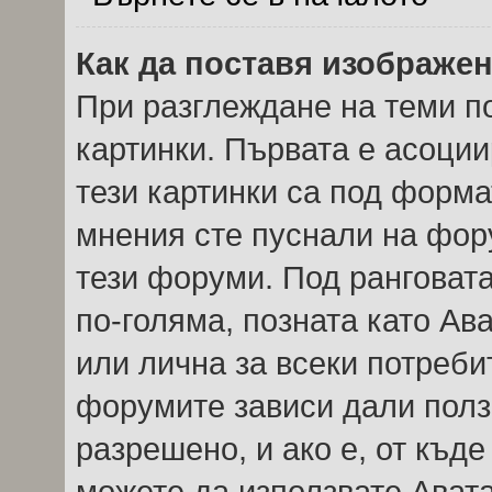
Как да поставя изображе
При разглеждане на теми по
картинки. Първата е асоции
тези картинки са под форма
мнения сте пуснали на фор
тези форуми. Под ранговата
по-голяма, позната като Ав
или лична за всеки потреби
форумите зависи дали полз
разрешено, и ако е, от къде
можете да използвате Авата