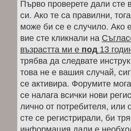
Първо проверете дали сте 
си. Ако те са правилни, тог
може би се е случило. Ако
вие сте кликнали на
Съглас
възрастта ми е
под
13 годи
трябва да следвате инструк
това не е вашия случай, си
се активира. Форумите мога
се налага всички нови реги
лично от потребителя, или 
сте се регистрирали, би тр
информация дали е необход