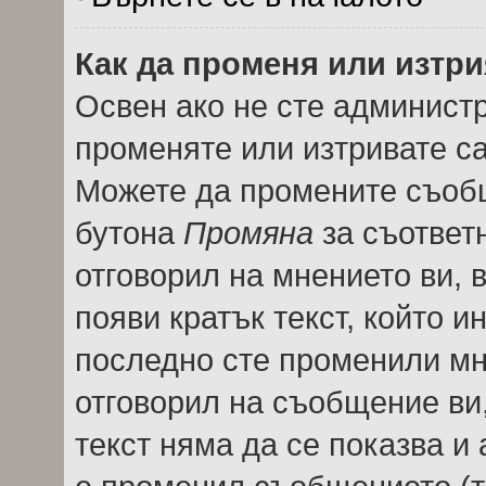
Как да променя или изтр
Освен ако не сте админист
променяте или изтривате с
Можете да промените съобщ
бутона
Промяна
за съответн
отговорил на мнението ви, 
появи кратък текст, който и
последно сте променили мне
отговорил на съобщение ви, 
текст няма да се показва и