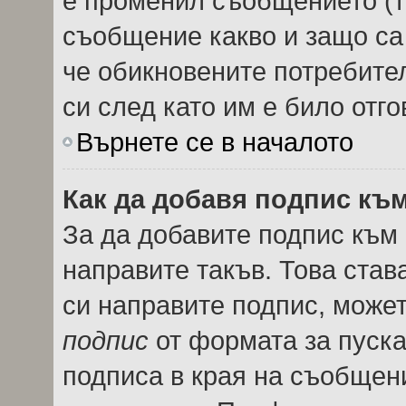
е променил съобщението (т
съобщение какво и защо са
че обикновените потребител
си след като им е било отго
Върнете се в началото
Как да добавя подпис къ
За да добавите подпис към
направите такъв. Това ста
си направите подпис, може
подпис
от формата за пуска
подписа в края на съобщен