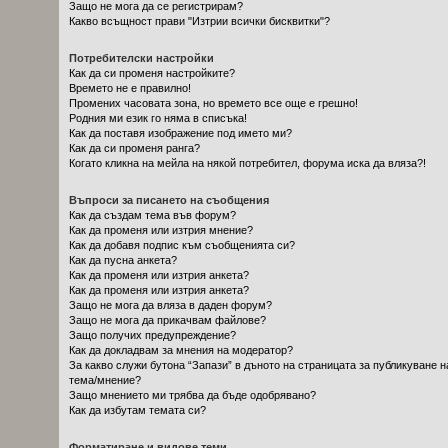
Защо не мога да се регистрирам?
Какво всъщност прави "Изтрии всички бисквитки"?
Потребителски настройки
Как да си променя настройките?
Времето не е правилно!
Промених часовата зона, но времето все още е грешно!
Родния ми език го няма в списъка!
Как да поставя изображение под името ми?
Как да си променя ранга?
Когато кликна на мейла на някой потребител, форума иска да вляза?!
Въпроси за писането на съобщения
Как да създам тема във форум?
Как да променя или изтрия мнение?
Как да добавя подпис към съобщенията си?
Как да пусна анкета?
Как да променя или изтрия анкета?
Как да променя или изтрия анкета?
Защо не мога да вляза в даден форум?
Защо не мога да прикачвам файлове?
Защо получих предупреждение?
Как да докладвам за мнения на модератор?
За какво служи бутона “Запази” в дъното на страницата за публикуване н
тема/мнение?
Защо мнението ми трябва да бъде одобрявано?
Как да избутам темата си?
Форматиране и видове теми