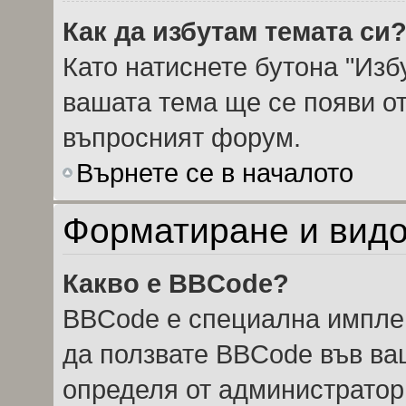
Как да избутам темата си
Като натиснете бутона "Избу
вашата тема ще се появи от
въпросният форум.
Върнете се в началото
Форматиране и видо
Какво е BBCode?
BBCode е специална импле
да ползвате BBCode във ва
определя от администратор