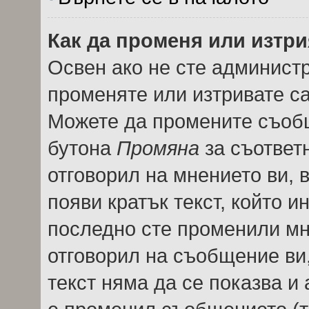
Как да променя или изтр
Освен ако не сте админист
променяте или изтривате с
Можете да промените съобщ
бутона
Промяна
за съответн
отговорил на мнението ви, 
появи кратък текст, който и
последно сте променили мне
отговорил на съобщение ви, 
текст няма да се показва и