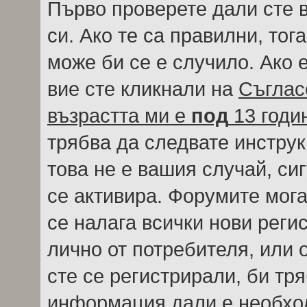
Първо проверете дали сте 
си. Ако те са правилни, тог
може би се е случило. Ако
вие сте кликнали на
Съглас
възрастта ми е
под
13 годи
трябва да следвате инструк
това не е вашия случай, си
се активира. Форумите мога
се налага всички нови реги
лично от потребителя, или 
сте се регистрирали, би тр
информация дали е необход