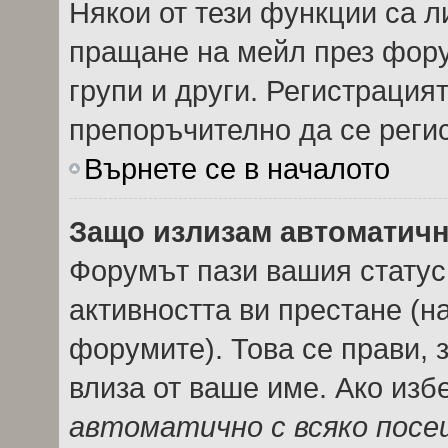
Някои от тези функции са л
пращане на мейл през фору
групи и други. Регистрация
препоръчително да се реги
Върнете се в началото
Защо излизам автоматич
Форумът пази вашия стату
активността ви престане (н
форумите). Това се прави, з
влиза от ваше име. Ако из
автоматично с всяко пос