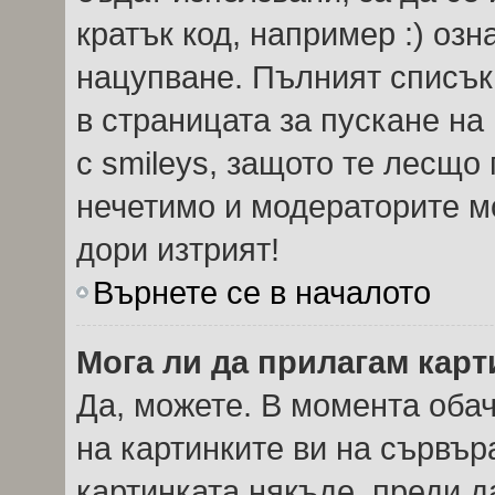
кратък код, например :) озн
нацупване. Пълният списък
в страницата за пускане на
с smileys, защото те лесщо
нечетимо и модераторите мо
дори изтрият!
Върнете се в началото
Мога ли да прилагам кар
Да, можете. В момента оба
на картинките ви на сървър
картинката някъде, преди 