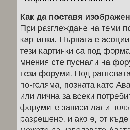
Как да поставя изображе
При разглеждане на теми по
картинки. Първата е асоции
тези картинки са под форма
мнения сте пуснали на фор
тези форуми. Под ранговата
по-голяма, позната като Ав
или лична за всеки потреби
форумите зависи дали полз
разрешено, и ако е, от къде
можете да използвате Авата