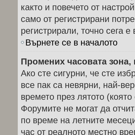
както и повечето от настро
само от регистрирани потреб
регистрирали, точно сега е 
Върнете се в началото
Промених часовата зона, 
Ако сте сигурни, че сте из
все пак са невярни, най-ве
времето през лятото (която 
Форумите не могат да отчита
по време на летните месеци
час от реалното местно вре