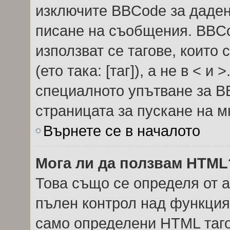
изключите BBCode за даде
писане на съобщения. BBC
използват се тагове, които 
(ето така: [таг]), а не в < 
специалното упътване за B
страницата за пускане на м
Върнете се в началото
Мога ли да ползвам HTML
Това също се определя от 
пълен контрол над функция
само определени HTML таго