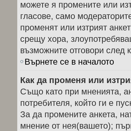
можете я промените или изт
гласове, само модераторит
променят или изтрият анкет
срещу хора, злоупотребява
възможните отговори след к
Върнете се в началото
Как да променя или изтри
Също като при мненията, ан
потребителя, който ги е пу
За да промените анкета, на
мнение от нея(вашето); пър