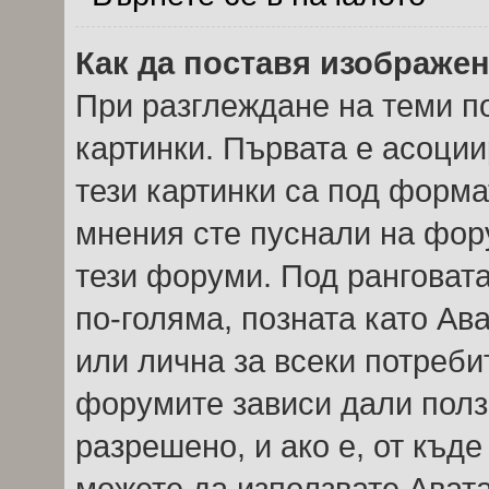
Как да поставя изображе
При разглеждане на теми по
картинки. Първата е асоции
тези картинки са под форма
мнения сте пуснали на фор
тези форуми. Под ранговата
по-голяма, позната като Ав
или лична за всеки потреби
форумите зависи дали полз
разрешено, и ако е, от къде
можете да използвате Авата