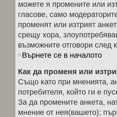
можете я промените или изт
гласове, само модераторит
променят или изтрият анкет
срещу хора, злоупотребява
възможните отговори след к
Върнете се в началото
Как да променя или изтри
Също като при мненията, ан
потребителя, който ги е пу
За да промените анкета, на
мнение от нея(вашето); пър