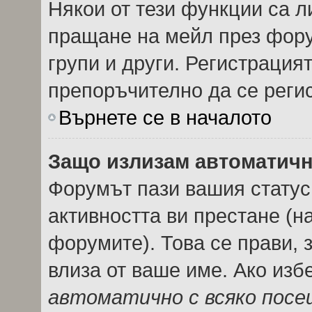
Някои от тези функции са л
пращане на мейл през фору
групи и други. Регистрация
препоръчително да се реги
Върнете се в началото
Защо излизам автоматич
Форумът пази вашия стату
активността ви престане (н
форумите). Това се прави, з
влиза от ваше име. Ако из
автоматично с всяко пос