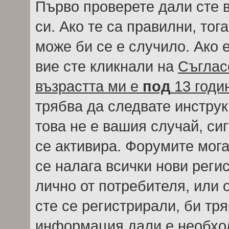
Първо проверете дали сте 
си. Ако те са правилни, тог
може би се е случило. Ако
вие сте кликнали на
Съглас
възрастта ми е
под
13 годи
трябва да следвате инструк
това не е вашия случай, си
се активира. Форумите мога
се налага всички нови реги
лично от потребителя, или 
сте се регистрирали, би тр
информация дали е необход