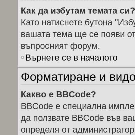
Как да избутам темата си
Като натиснете бутона "Избу
вашата тема ще се появи от
въпросният форум.
Върнете се в началото
Форматиране и видо
Какво е BBCode?
BBCode е специална импле
да ползвате BBCode във ва
определя от администратор