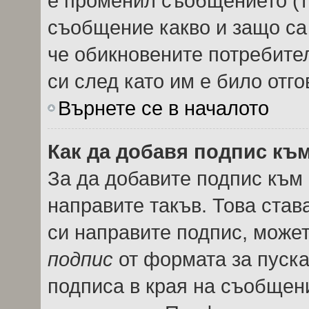
е променил съобщението (т
съобщение какво и защо са
че обикновените потребител
си след като им е било отго
Върнете се в началото
Как да добавя подпис къ
За да добавите подпис към
направите такъв. Това ста
си направите подпис, може
подпис
от формата за пуска
подписа в края на съобщен