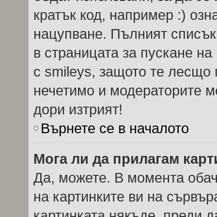
кратък код, например :) озн
нацупване. Пълният списък
в страницата за пускане на
с smileys, защото те лесщо
нечетимо и модераторите мо
дори изтрият!
Върнете се в началото
Мога ли да прилагам кар
Да, можете. В момента оба
на картинките ви на сървър
картинката някъде, преди 