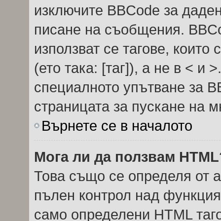
изключите BBCode за даде
писане на съобщения. BBC
използват се тагове, които 
(ето така: [таг]), а не в < 
специалното упътване за B
страницата за пускане на м
Върнете се в началото
Мога ли да ползвам HTML
Това също се определя от 
пълен контрол над функция
само определени HTML таго