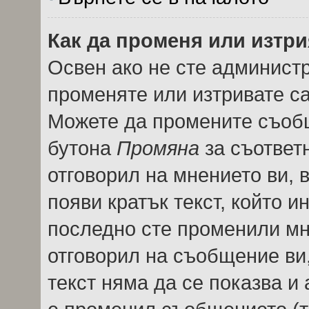
Как да променя или изтр
Освен ако не сте админист
променяте или изтривате с
Можете да промените съобщ
бутона
Промяна
за съответн
отговорил на мнението ви, 
появи кратък текст, който и
последно сте променили мне
отговорил на съобщение ви, 
текст няма да се показва и