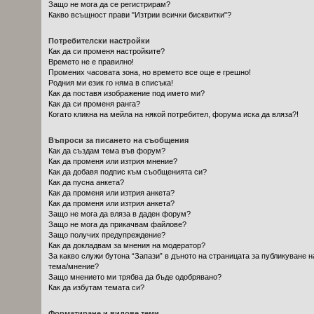
Защо не мога да се регистрирам?
Какво всъщност прави "Изтрии всички бисквитки"?
Потребителски настройки
Как да си променя настройките?
Времето не е правилно!
Промених часовата зона, но времето все още е грешно!
Родния ми език го няма в списъка!
Как да поставя изображение под името ми?
Как да си променя ранга?
Когато кликна на мейла на някой потребител, форума иска да вляза?!
Въпроси за писането на съобщения
Как да създам тема във форум?
Как да променя или изтрия мнение?
Как да добавя подпис към съобщенията си?
Как да пусна анкета?
Как да променя или изтрия анкета?
Как да променя или изтрия анкета?
Защо не мога да вляза в даден форум?
Защо не мога да прикачвам файлове?
Защо получих предупреждение?
Как да докладвам за мнения на модератор?
За какво служи бутона “Запази” в дъното на страницата за публикуване н
тема/мнение?
Защо мнението ми трябва да бъде одобрявано?
Как да избутам темата си?
Форматиране и видове теми