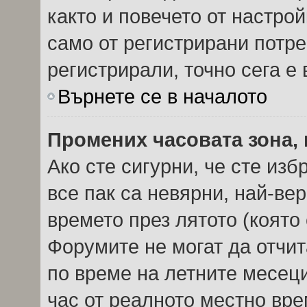
както и повечето от настро
само от регистрирани потреб
регистрирали, точно сега е 
Върнете се в началото
Промених часовата зона, 
Ако сте сигурни, че сте из
все пак са невярни, най-ве
времето през лятото (която 
Форумите не могат да отчита
по време на летните месеци
час от реалното местно вре