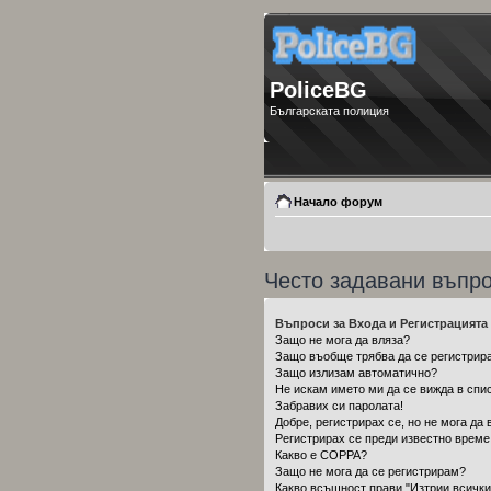
PoliceBG
Българската полиция
Начало форум
Често задавани въпр
Въпроси за Входа и Регистрацията
Защо не мога да вляза?
Защо въобще трябва да се регистрир
Защо излизам автоматично?
Не искам името ми да се вижда в спис
Забравих си паролата!
Добре, регистрирах се, но не мога да 
Регистрирах се преди известно време,
Какво е COPPA?
Защо не мога да се регистрирам?
Какво всъщност прави "Изтрии всички