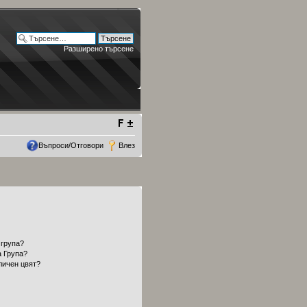
Разширено търсене
Въпроси/Отговори
Влез
 група?
а Група?
личен цвят?