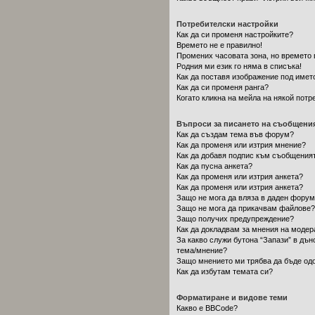
Потребителски настройки
Как да си променя настройките?
Времето не е правилно!
Промених часовата зона, но времето 
Родния ми език го няма в списъка!
Как да поставя изображение под имет
Как да си променя ранга?
Когато кликна на мейла на някой потр
Въпроси за писането на съобщени
Как да създам тема във форум?
Как да променя или изтрия мнение?
Как да добавя подпис към съобщения
Как да пусна анкета?
Как да променя или изтрия анкета?
Как да променя или изтрия анкета?
Защо не мога да вляза в даден фору
Защо не мога да прикачвам файлове?
Защо получих предупреждение?
Как да докладвам за мнения на модер
За какво служи бутона “Запази” в дън
тема/мнение?
Защо мнението ми трябва да бъде од
Как да избутам темата си?
Форматиране и видове теми
Какво е BBCode?