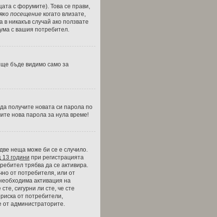
цата с форумите). Това се прави,
сяко посещение
когато влизате,
а в никакъв случай ако ползвате
рума с вашия потребител.
и ще бъде видимо само за
 да получите новата си парола по
чите нова парола за нула време!
две неща може би се е случило.
д
13 години
при регистрацията
требител трябва да се активира.
чно от потребителя, или от
 необходима активация на
сте, сигурни ли сте, че сте
 риска от потребители,
е от администраторите.