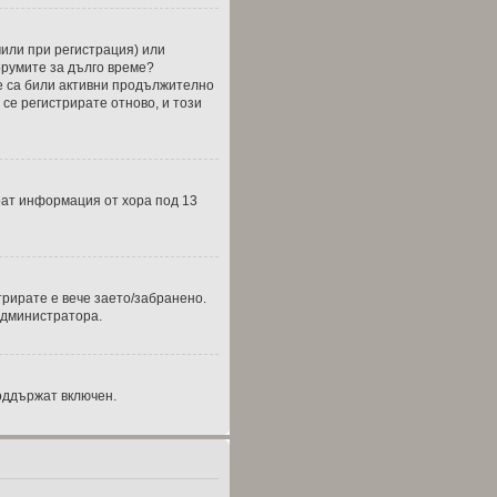
чили при регистрация) или
форумите за дълго време?
е са били активни продължително
се регистрирате отново, и този
бират информация от хора под 13
трирате е вече заето/забранено.
администратора.
оддържат включен.