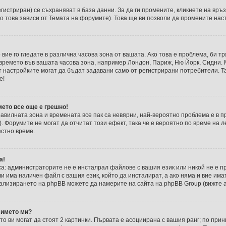
егистриран) се съхраняват в база данни. За да ги промените, кликнете на връ
о това зависи от Темата на форумите). Това ще ви позволи да промените нас
 вие го гледате в различна часова зона от вашата. Ако това е проблема, би 
т времето във вашата часова зона, например Лондон, Париж, Ню Йорк, Сидни.
т настройките могат да бъдат задавани само от регистрирани потребители. Так
е!
мето все още е грешно!
правилната зона и времената все пак са невярни, най-вероятно проблема е в 
и). Форумите не могат да отчитат този ефект, така че е вероятно по време на
естно време.
а!
са: администраторите не е инсталрал файлове с вашия език или никой не е п
 има наличен файл с вашия език, който да инсталират, а ако няма и вие им
ализирането на phpBB можете да намерите на сайта на phpBB Group (вижте а
 името ми?
о ви могат да стоят 2 картинки. Първата е асоциирана с вашия ранг; по при