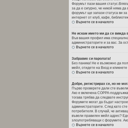
Форумът пази вашия статус
Вляз
за да е сигурно, че никой няма д
форумът ще запази статуса ви за 
интернет от клуб, кафе, библиоте
Върнете се в началото
Не искам името ми да се вижда в
Във вашия профил има специална
администраторите и за вас. За ос
Върнете се в началото
Забравих си паролата!
Без паника! Не е възможно да пол
мейл, отидете на Вход и кликнете
Върнете се в началото
Добре, регистрирах се, но не мог
Първо проверете дали сте въвели 
Ако е включена COPPA-поддръжкат
тогава трябва да следвате инстру
Форумите могат да бъдат настроен
администраторите. След като сте
потребителя. В случай, че активац
въвели правилен мейл адрес? Една
злоупотребяващи с форумите. Ако
Върнете се в началото