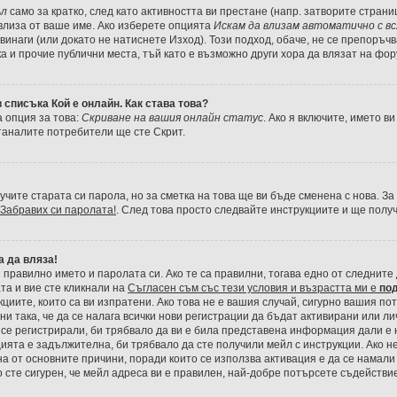
ъл
само за кратко, след като активността ви престане (напр. затворите страни
а влиза от ваше име. Ако изберете опцията
Искам да влизам автоматично с в
винаги (или докато не натиснете Изход). Този подход, обаче, не се препоръчв
ка и прочие публични места, тъй като е възможно други хора да влязат на фо
 списъка Кой е онлайн. Как става това?
 опция за това:
Скриване на вашия онлайн статус
. Ако я включите, името в
таналите потребители ще сте Скрит.
учите старата си парола, но за сметка на това ще ви бъде сменена с нова. За
Забравих си паролата!
. След това просто следвайте инструкциите и ще полу
а да вляза!
правилно името и паролата си. Ако те са правилни, тогава едно от следните 
а и вие сте кликнали на
Съгласен съм със тези условия и възрастта ми е
по
кциите, които са ви изпратени. Ако това не е вашия случай, сигурно вашия по
и така, че да се налага всички нови регистрации да бъдат активирани или ли
 се регистрирали, би трябвало да ви е била представена информация дали е
ията е задължителна, би трябвало да сте получили мейл с инструкции. Ако не 
 от основните причини, поради които се използва активация е да се намали
 сте сигурен, че мейл адреса ви е правилен, най-добре потърсете съдействи