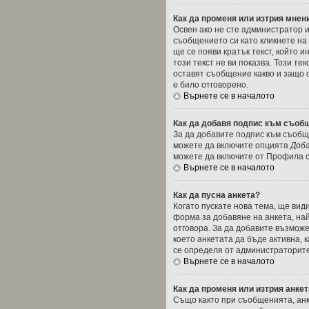
Как да променя или изтрия мнен
Освен ако не сте администратор 
съобщението си като кликнете на
ще се появи кратък текст, който 
този текст не ви показва. Този т
оставят съобщение какво и защо 
е било отговорено.
Върнете се в началото
Как да добавя подпис към съоб
За да добавите подпис към съобще
можете да включите опцията
Доба
можете да включите от Профила с
Върнете се в началото
Как да пусна анкета?
Когато пускате нова тема, ще ви
форма за добавяне на анкета, най
отговора. За да добавите възможе
което анкетата да бъде активна, 
се определя от администраторите
Върнете се в началото
Как да променя или изтрия анке
Също както при съобщенията, анк