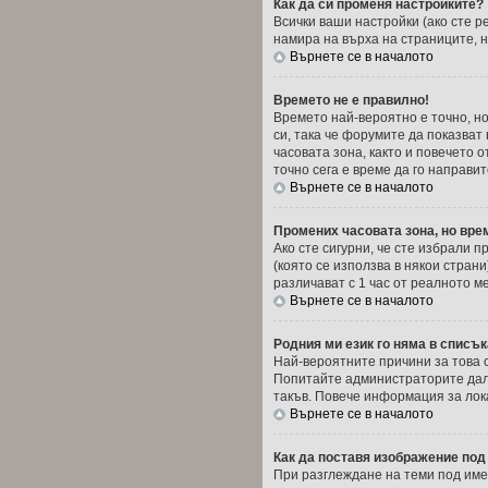
Как да си променя настройките?
Всички ваши настройки (ако сте р
намира на върха на страниците, н
Върнете се в началото
Времето не е правилно!
Времето най-вероятно е точно, но
си, така че форумите да показва
часовата зона, както и повечето о
точно сега е време да го направит
Върнете се в началото
Промених часовата зона, но вре
Ако сте сигурни, че сте избрали 
(която се използва в някои стран
различават с 1 час от реалното м
Върнете се в началото
Родния ми език го няма в списък
Най-вероятните причини за това 
Попитайте администраторите дали
такъв. Повече информация за лок
Върнете се в началото
Как да поставя изображение под
При разглеждане на теми под имет