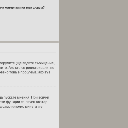
ални материали на този форум?
т форумите (ще видите съобщение,
ите. Ако сте се регистрирали, не
вено това е проблема; ако във
а пускате мнения. При всички
ези функции са личен аватар,
а само няколко минути и е