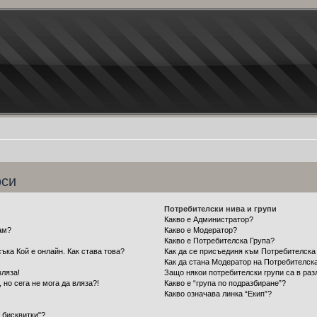
оси
Потребителски нива и групи
Какво е Администратор?
ам?
Какво е Модератор?
Какво е Потребителска Група?
ъка Кой е онлайн. Как става това?
Как да се присъединя към Потребителска
Как да стана Модератор на Потребителск
вляза!
Защо някои потребителски групи са в раз
 но сега не мога да вляза?!
Какво е “група по подразбиране”?
Какво означава линка “Екип”?
 бисквитки"?