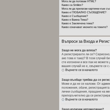
Мога ли да ползвам HTML?
Какво са Smilies?
Мога ли да прилагам картинки към съ
Какво е ГЛОБАЛНО СЪОБЩЕНИЕ?
Какво е Съобщение?
Какво е Важна Тема?
Какво е Заключена тема?
Какво означават иконите на темите?
Въпроси за Входа и Регис
Защо не мога да вляза?
А регистрирахте ли се? Сериозно,
ако това е така)? В този случай б
сте изгонени и все пак не можете
вашия случай не е, свържете се 
Върнете се в началото
Защо въобще трябва да се реги
Може и да не се наложи. От админ
положения, обаче, регистрацията 
лични съобщения, пращане на мейл
препоръчително да се регистрира
Върнете се в началото
Защо излизам автоматично?