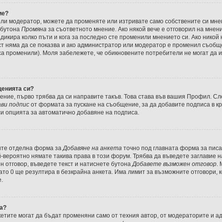
ие?
или модератор, можете да променяте или изтривате само собствените си мн
 бутона
Промяна
за съответното мнение. Ако някой вече е отговорил на мнени
индикира колко пъти и кога за последно сте променили мнението си. Ако никой
екст няма да се показва и ако администратор или модератор е променил съоб
са променили). Моля забележете, че обикновените потребители не могат да и
щенията си?
ние, първо трябва да си направите такъв. Това става във вашия Профил. Сл
ви подпис
от формата за пускане на съобщение, за да добавите подписа в к
и опцията за автоматично добавяне на подписа.
дите отделна форма за
Добавяне на анкета
точно под главната форма за пис
-вероятно нямате такива права в този форум. Трябва да въведете заглавие н
н отговор, въведете текст и натиснете бутона
Добавете възможен отговор
.
като 0 ще резултира в безкрайна анкета. Има лимит за възможните отговори, 
.
та?
етите могат да бъдат променяни само от техния автор, от модераторите и а