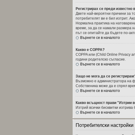
Регистрирах се преди известно в
Двете най-вероятни причини за то
потребителят ви е бил изтрит. Ак
Нормална практика на натоварени
време, за да се намали размера 
път се опитайте да бъдете по-акт
Върнете се в началото
Какво е COPPA?
COPPA или (Child Online Privacy a
години родителско съгласие.
Върнете се в началото
Защо не мога да се регистрирам
Възможно е администратора на фор
Собственика може да е спрял вре
Върнете се в началото
Какво всъщност прави "Изтрии в
Изтрий всички бисквитки изтрива
Върнете се в началото
Потребителски настройки