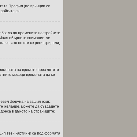
зката
Профил
(по принцип се
тройките си.
трябвало да промените настройките
 Моля обърнете внимание, че
а че, ако не сте се регистрирали,
промяната на времето през лятото
 летните месеци времената да се
ревел форума на вашия език.
ате желание, можете да създадете
дреса в дъното на страниците).
нцип тези картинки са под формата