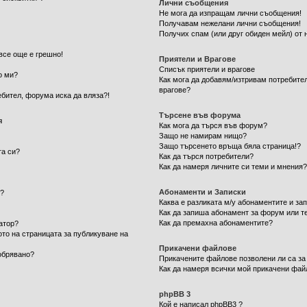
Лични съобщения
Не мога да изпращам лични съобщения!
Получавам нежелани лични съобщения!
Получих спам (или друг обиден мейл) от 
все още е грешно!
Приятели и Врагове
Списък приятели и врагове
о ми?
Как мога да добавям/изтривам потребител
врагове?
ебител, форума иска да вляза?!
Търсене във форума
я
Как мога да търся във форум?
Защо не намирам нищо?
Защо търсенето връща бяла страница!?
та си?
Как да търся потребители?
Как да намеря личните си теми и мнения
Абонаменти и Записки
м?
Каква е разликата м/у абонаментите и за
Как да запиша абонамент за форум или т
Как да премахна абонаментите?
атор?
ото на страницата за публикуване на
Прикачени файлове
обрявано?
Прикачените файлове позволени ли са за
Как да намеря всички мой прикачени фай
phpBB 3
Кой е написал phpBB3 ?