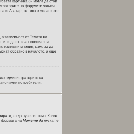
говата картинка би могла да стои
нистраторите на форумите зависи
звате Аватар, то това е желанието
, в зависимост от Темата на
я, или да отличат специални
те излишни мнения, само за да
ърнат обратно в началото, а още
ако администраторите са
а анонимни потребители.
ирате, за да пуснете тема. Какво
од формата на
Можете
да пускате