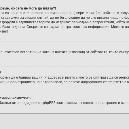
реме, но сега не мога да вляза?!
ва са: въвели сте неправилни име и парола (сверете с мейла, който сте полу
о става дума за втория случай, да не би случайно да не сте писали нищо по 
 форуми е администраторите да изтриват периодично потребители, който н
на базата данни. Свържете се с администраторите за информация. Можете да 
ивни!
nd Protection Act of 1998) е закон в Щатите, изискващ от сайтовете, които съ
?
ума да е баннал вашия IP адрес или името с което се опитвате да се регис
менно регистрацията на потребители, за повече информация се свържете с 
сички бисквитки"?
 бисквитките създадени от phpBB3 които запомнят вашата регистрация и ви п