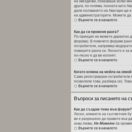
на звездички, показваше колко мн
друга, по-голяма, позната като А
дали ползването на Аватари ще е 
на администраторите. Можете да г
Върнете се в началото
Как да си променя ранга?
По принцип не можете директно да
форума). В повечето форуми ранг
потребители, например модератор
повишите ранга си. Лесното е за
по-лесно е да ви изгонят.
Върнете се в началото
Когато кликна на мейла на някой
Само регистрирани потребители м
позволили това, разбира се). Тов
Върнете се в началото
Въпроси за писането на 
Как да създам тема във форум?
Лесно, кликнете на съответния бу
ви е разрешено да правите във д
нови теми,
Не Можете
да проме
Върнете се в началото