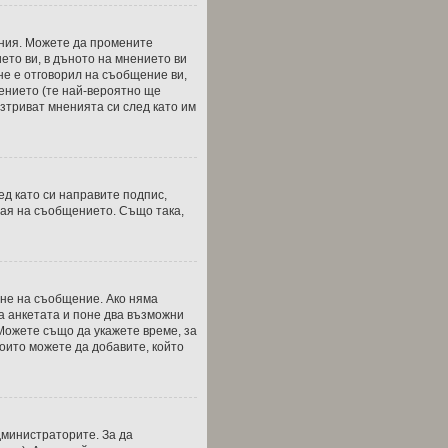
ения. Можете да промените
ето ви, в дъното на мнението ви
 не е отговорил на съобщение ви,
щението (те най-вероятно ще
зтриват мненията си след като им
ед като си направите подпис,
рая на съобщението. Също така,
ане на съобщение. Ако няма
а анкетата и поне два възможни
 Можете също да укажете време, за
които можете да добавите, който
дминистраторите. За да