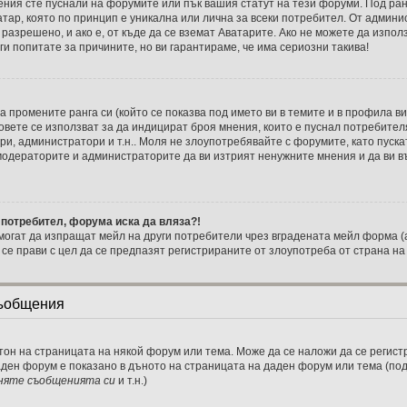
ения сте пуснали на форумите или пък вашия статут на тези форуми. Под ран
ватар, която по принцип е уникална или лична за всеки потребител. От адми
разрешено, и ако е, от къде да се вземат Аватарите. Ако не можете да изпол
и попитате за причините, но ви гарантираме, че има сериозни такива!
 промените ранга си (който се показва под името ви в темите и в профила ви
овете се използват за да индицират броя мнения, които е пуснал потребител
и, администратори и т.н.. Моля не злоупотребявайте с форумите, като пуска
 модераторите и администраторите да ви изтрият ненужните мнения и да ви в
 потребител, форума иска да вляза?!
огат да изпращат мейл на други потребители чрез вградената мейл форма (
а се прави с цел да се предпазят регистрираните от злоупотреба от страна н
съобщения
тон на страницата на някой форум или тема. Може да се наложи да се регистр
аден форум е показано в дъното на страницата на даден форум или тема (п
няте съобщенията си
и т.н.)