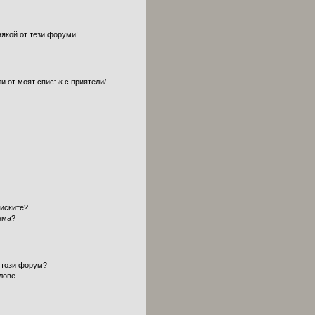
някой от тези форуми!
и от моят списък с приятели/
?
писките?
ема?
 този форум?
лове