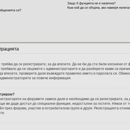
Защо X фунцията не е налична?
Към кой да се обърна, ако намеря нелег
общенията си?
трацията
 трябва да се регистрирате, за да влезете. Да не би да сте били изгонени о
и трябвало да се свържете с администраторите и да разберете какви са причин
 да влезете, проверете дали въвеждате правилно името и паролата си. Обикно
с администраторите за повече информация.
стрирам?
истраторите на форумите зависи дали е необходимо да се регистрирате, за д
ще ви даде достъп до специални функции, недостъпни за гостите. Някои от т
 през форума, участие в потребителски групи и други. Регистрацията отнем
те.