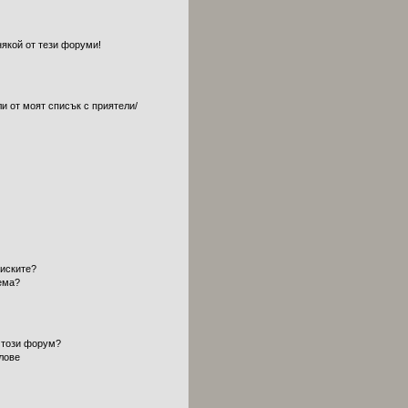
някой от тези форуми!
и от моят списък с приятели/
?
писките?
ема?
 този форум?
лове