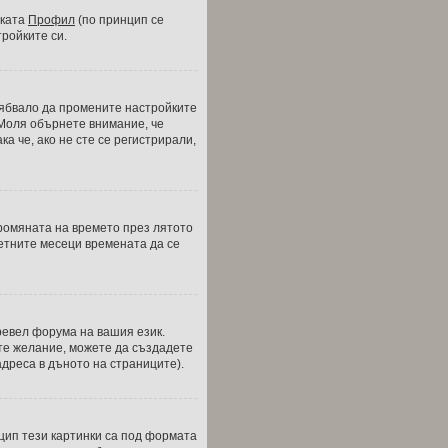
зката
Профил
(по принцип се
тройките си.
трябвало да промените настройките
 Моля обърнете внимание, че
а че, ако не сте се регистрирали,
промяната на времето през лятото
 летните месеци времената да се
ревел форума на вашия език.
ате желание, можете да създадете
дреса в дъното на страниците).
нцип тези картинки са под формата