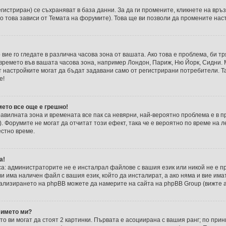
егистриран) се съхраняват в база данни. За да ги промените, кликнете на връ
о това зависи от Темата на форумите). Това ще ви позволи да промените нас
 вие го гледате в различна часова зона от вашата. Ако това е проблема, би 
т времето във вашата часова зона, например Лондон, Париж, Ню Йорк, Сидни.
т настройките могат да бъдат задавани само от регистрирани потребители. Так
е!
мето все още е грешно!
правилната зона и времената все пак са невярни, най-вероятно проблема е в 
и). Форумите не могат да отчитат този ефект, така че е вероятно по време на
естно време.
а!
са: администраторите не е инсталрал файлове с вашия език или никой не е п
 има наличен файл с вашия език, който да инсталират, а ако няма и вие им
ализирането на phpBB можете да намерите на сайта на phpBB Group (вижте а
 името ми?
о ви могат да стоят 2 картинки. Първата е асоциирана с вашия ранг; по при