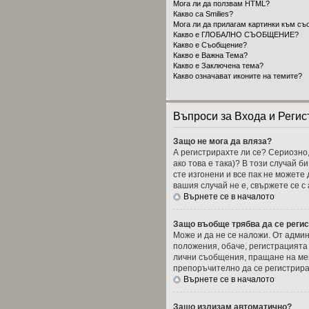
Мога ли да ползвам HTML?
Какво са Smilies?
Мога ли да прилагам картинки към съ
Какво е ГЛОБАЛНО СЪОБЩЕНИЕ?
Какво е Съобщение?
Какво е Важна Тема?
Какво е Заключена тема?
Какво означават иконите на темите?
Въпроси за Входа и Регис
Защо не мога да вляза?
А регистрирахте ли се? Сериозно,
ако това е така)? В този случай б
сте изгонени и все пак не можете
вашия случай не е, свържете се 
Върнете се в началото
Защо въобще трябва да се реги
Може и да не се наложи. От админ
положения, обаче, регистрацията 
лични съобщения, пращане на мейл
препоръчително да се регистрира
Върнете се в началото
Защо излизам автоматично?