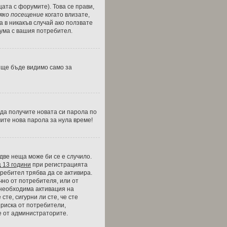
цата с форумите). Това се прави,
сяко посещение
когато влизате,
а в никакъв случай ако ползвате
рума с вашия потребител.
и ще бъде видимо само за
 да получите новата си парола по
чите нова парола за нула време!
две неща може би се е случило.
д
13 години
при регистрацията
требител трябва да се активира.
чно от потребителя, или от
 необходима активация на
сте, сигурни ли сте, че сте
 риска от потребители,
е от администраторите.