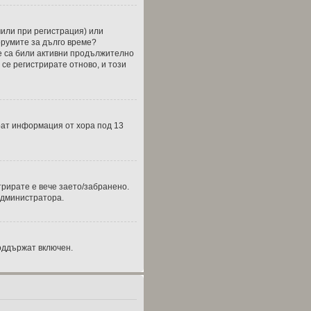
чили при регистрация) или
форумите за дълго време?
е са били активни продължително
се регистрирате отново, и този
бират информация от хора под 13
трирате е вече заето/забранено.
администратора.
оддържат включен.