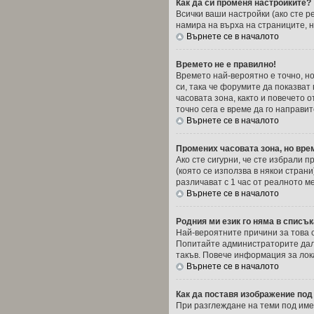
Как да си променя настройките?
Всички ваши настройки (ако сте р
намира на върха на страниците, н
Върнете се в началото
Времето не е правилно!
Времето най-вероятно е точно, но
си, така че форумите да показва
часовата зона, както и повечето о
точно сега е време да го направит
Върнете се в началото
Промених часовата зона, но вре
Ако сте сигурни, че сте избрали 
(която се използва в някои стран
различават с 1 час от реалното м
Върнете се в началото
Родния ми език го няма в списък
Най-вероятните причини за това 
Попитайте администраторите дали
такъв. Повече информация за лок
Върнете се в началото
Как да поставя изображение под
При разглеждане на теми под имет