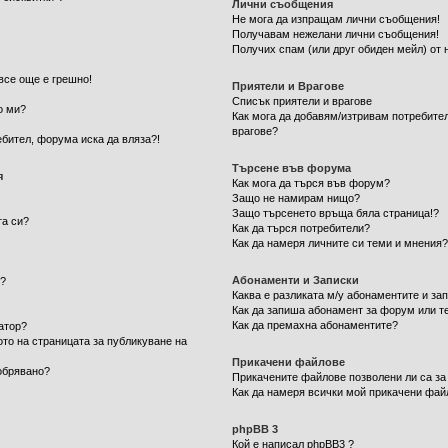
Лични съобщения
Не мога да изпращам лични съобщения!
Получавам нежелани лични съобщения!
Получих спам (или друг обиден мейл) от 
все още е грешно!
Приятели и Врагове
Списък приятели и врагове
о ми?
Как мога да добавям/изтривам потребител
врагове?
ебител, форума иска да вляза?!
Търсене във форума
я
Как мога да търся във форум?
Защо не намирам нищо?
Защо търсенето връща бяла страница!?
та си?
Как да търся потребители?
Как да намеря личните си теми и мнения
Абонаменти и Записки
м?
Каква е разликата м/у абонаментите и за
Как да запиша абонамент за форум или т
Как да премахна абонаментите?
атор?
ото на страницата за публикуване на
Прикачени файлове
обрявано?
Прикачените файлове позволени ли са за
Как да намеря всички мой прикачени фай
phpBB 3
Кой е написал phpBB3 ?