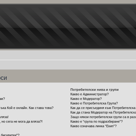
оси
Потребителски нива и групи
Какво е Администратор?
ам?
Какво е Модератор?
Какво е Потребителска Група?
ъка Кой е онлайн. Как става това?
Как да се присъединя към Потребителска
Как да стана Модератор на Потребителск
вляза!
Защо някои потребителски групи са в раз
 но сега не мога да вляза?!
Какво е “група по подразбиране”?
Какво означава линка “Екип”?
 бисквитки"?