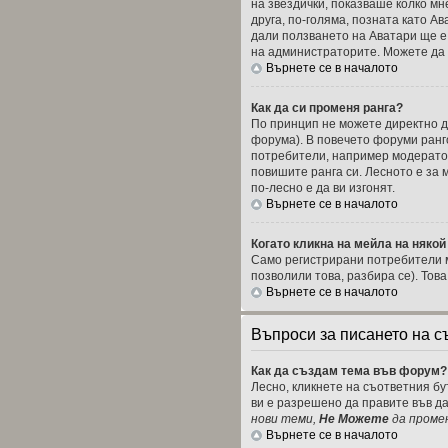
на звездички, показваше колко мн
друга, по-голяма, позната като А
дали ползването на Аватари ще е 
на администраторите. Можете да г
Върнете се в началото
Как да си променя ранга?
По принцип не можете директно да
форума). В повечето форуми ранг
потребители, например модератор
повишите ранга си. Лесното е за
по-лесно е да ви изгонят.
Върнете се в началото
Когато кликна на мейла на някой
Само регистрирани потребители м
позволили това, разбира се). Тов
Върнете се в началото
Въпроси за писането на 
Как да създам тема във форум?
Лесно, кликнете на съответния бу
ви е разрешено да правите във д
нови теми,
Не Можете
да проме
Върнете се в началото