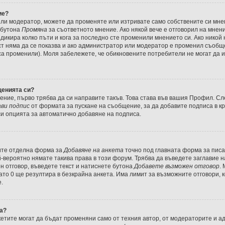
ие?
или модератор, можете да променяте или изтривате само собствените си мн
 бутона
Промяна
за съответното мнение. Ако някой вече е отговорил на мнени
индикира колко пъти и кога за последно сте променили мнението си. Ако никой
екст няма да се показва и ако администратор или модератор е променил съоб
са променили). Моля забележете, че обикновените потребители не могат да и
щенията си?
ние, първо трябва да си направите такъв. Това става във вашия Профил. Сл
ви подпис
от формата за пускане на съобщение, за да добавите подписа в к
и опцията за автоматично добавяне на подписа.
дите отделна форма за
Добавяне на анкета
точно под главната форма за пис
-вероятно нямате такива права в този форум. Трябва да въведете заглавие н
н отговор, въведете текст и натиснете бутона
Добавете възможен отговор
.
като 0 ще резултира в безкрайна анкета. Има лимит за възможните отговори, 
.
та?
етите могат да бъдат променяни само от техния автор, от модераторите и а