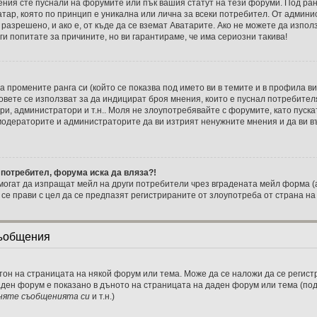
ения сте пуснали на форумите или пък вашия статут на тези форуми. Под ран
ватар, която по принцип е уникална или лична за всеки потребител. От адми
разрешено, и ако е, от къде да се вземат Аватарите. Ако не можете да изпол
и попитате за причините, но ви гарантираме, че има сериозни такива!
 промените ранга си (който се показва под името ви в темите и в профила ви
овете се използват за да индицират броя мнения, които е пуснал потребител
и, администратори и т.н.. Моля не злоупотребявайте с форумите, като пуска
 модераторите и администраторите да ви изтрият ненужните мнения и да ви в
 потребител, форума иска да вляза?!
огат да изпращат мейл на други потребители чрез вградената мейл форма (
а се прави с цел да се предпазят регистрираните от злоупотреба от страна н
съобщения
тон на страницата на някой форум или тема. Може да се наложи да се регистр
аден форум е показано в дъното на страницата на даден форум или тема (п
няте съобщенията си
и т.н.)