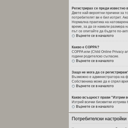
Регистрирах се преди известно в
Двете най-вероятни причини за то
потребителят ви е бил изтрит. Ак
Нормална практика на натоварени
време, за да се намали размера 
път се опитайте да бъдете по-акт
Върнете се в началото
Какво е COPPA?
COPPA или (Child Online Privacy a
години родителско съгласие.
Върнете се в началото
Защо не мога да се регистрирам
Възможно е администратора на фор
Собственика може да е спрял вре
Върнете се в началото
Какво всъщност прави "Изтрии в
Изтрий всички бисквитки изтрива
Върнете се в началото
Потребителски настройки