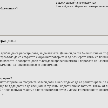
Защо X фунцията не е налична?
Към кой да се обърна, ако намеря нелег
общенията си?
трацията
 трябва да се регистрирате, за да влезете. Да не би да сте били изгонени о
и трябвало да се свържете с администраторите и да разберете какви са причин
 да влезете, проверете дали въвеждате правилно името и паролата си. Обикно
с администраторите за повече информация.
стрирам?
истраторите на форумите зависи дали е необходимо да се регистрирате, за д
ще ви даде достъп до специални функции, недостъпни за гостите. Някои от т
 през форума, участие в потребителски групи и други. Регистрацията отнем
те.