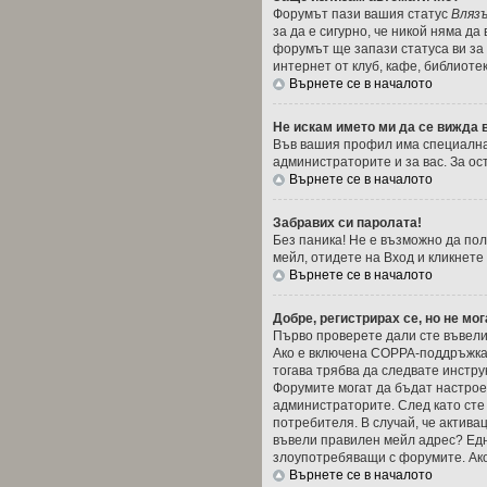
Форумът пази вашия статус
Вляз
за да е сигурно, че никой няма д
форумът ще запази статуса ви за 
интернет от клуб, кафе, библиоте
Върнете се в началото
Не искам името ми да се вижда в
Във вашия профил има специална
администраторите и за вас. За ос
Върнете се в началото
Забравих си паролата!
Без паника! Не е възможно да пол
мейл, отидете на Вход и кликнете
Върнете се в началото
Добре, регистрирах се, но не мог
Първо проверете дали сте въвели 
Ако е включена COPPA-поддръжкат
тогава трябва да следвате инстру
Форумите могат да бъдат настроен
администраторите. След като сте
потребителя. В случай, че активац
въвели правилен мейл адрес? Една
злоупотребяващи с форумите. Ако
Върнете се в началото