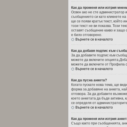
Как да променя или изтрия мнен
Освен ако не сте администратор 
съобщението си като кликнете на
ще се появи кратък текст, който 
този текст не ви показва. Този т
оставят съобщение какво и защо 
е било отговорено.
Върнете се в началото
Как да добавя подпис към съоб
За да добавите подпис към съобще
можете да включите опцията
Доба
можете да включите от Профила с
Върнете се в началото
Как да пусна анкета?
Когато пускате нова тема, ще ви
форма за добавяне на анкета, най
отговора. За да добавите възможе
което анкетата да бъде активна, 
се определя от администраторите
Върнете се в началото
Как да променя или изтрия анке
Също както при съобщенията, анк