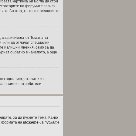
говата картинка би могла да стои
нистраторите на форумите зависи
звате Аватар, то това е желанието
, в зависимост от Темата на
я, или да отличат специални
те излишни мнения, само за да
ърнат обратно в началото, а още
ако администраторите са
а анонимни потребители.
ирате, за да пуснете тема. Какво
од формата на
Можете
да пускате