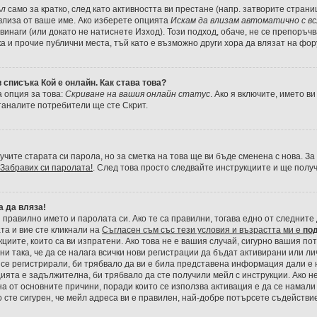
ъл
само за кратко, след като активността ви престане (напр. затворите страни
а влиза от ваше име. Ако изберете опцията
Искам да влизам автоматично с в
винаги (или докато не натиснете Изход). Този подход, обаче, не се препоръчв
ка и прочие публични места, тъй като е възможно други хора да влязат на фо
 списъка Кой е онлайн. Как става това?
 опция за това:
Скриване на вашия онлайн статус
. Ако я включите, името в
таналите потребители ще сте Скрит.
учите старата си парола, но за сметка на това ще ви бъде сменена с нова. За
Забравих си паролата!
. След това просто следвайте инструкциите и ще полу
а да вляза!
правилно името и паролата си. Ако те са правилни, тогава едно от следните 
а и вие сте кликнали на
Съгласен съм със тези условия и възрастта ми е
по
кциите, които са ви изпратени. Ако това не е вашия случай, сигурно вашия по
и така, че да се налага всички нови регистрации да бъдат активирани или ли
 се регистрирали, би трябвало да ви е била представена информация дали е
ията е задължителна, би трябвало да сте получили мейл с инструкции. Ако не 
 от основните причини, поради които се използва активация е да се намали
 сте сигурен, че мейл адреса ви е правилен, най-добре потърсете съдействи