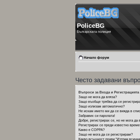
PoliceBG
Българската полиция
Начало форум
Често задавани въпр
Въпроси за Входа и Регистрацията
Защо не мога да вляза?
Защо въобще трябва да се регистрир
Защо излизам автоматично?
Не искам името ми да се вижда в спис
Забравих си паролата!
Добре, регистрирах се, но не мога да 
Регистрирах се преди известно време,
Какво е COPPA?
Защо не мога да се регистрирам?
Какво всъщност прави "Изтрии всички