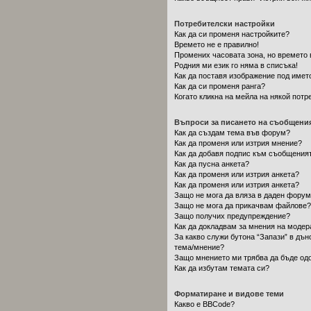
Потребителски настройки
Как да си променя настройките?
Времето не е правилно!
Промених часовата зона, но времето 
Родния ми език го няма в списъка!
Как да поставя изображение под имет
Как да си променя ранга?
Когато кликна на мейла на някой потр
Въпроси за писането на съобщени
Как да създам тема във форум?
Как да променя или изтрия мнение?
Как да добавя подпис към съобщения
Как да пусна анкета?
Как да променя или изтрия анкета?
Как да променя или изтрия анкета?
Защо не мога да вляза в даден фору
Защо не мога да прикачвам файлове?
Защо получих предупреждение?
Как да докладвам за мнения на модер
За какво служи бутона “Запази” в дън
тема/мнение?
Защо мнението ми трябва да бъде од
Как да избутам темата си?
Форматиране и видове теми
Какво е BBCode?