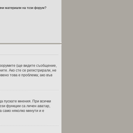
ални материали на този форум?
т форумите (ще видите съобщение,
ите. Ако сте се регистрирали, не
вено това е проблема; ако във
а пускате мнения. При всички
ези функции са личен аватар,
а само няколко минути и е