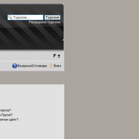
Разширено търсене
Въпроси/Отговори
Влез
 група?
а Група?
личен цвят?