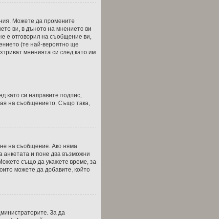
ения. Можете да промените
ето ви, в дъното на мнението ви
 не е отговорил на съобщение ви,
щението (те най-вероятно ще
зтриват мненията си след като им
ед като си направите подпис,
рая на съобщението. Също така,
ане на съобщение. Ако няма
а анкетата и поне два възможни
 Можете също да укажете време, за
които можете да добавите, който
дминистраторите. За да