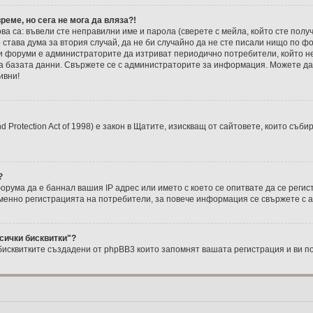
реме, но сега не мога да вляза?!
ва са: въвели сте неправилни име и парола (сверете с мейла, който сте полу
о става дума за втория случай, да не би случайно да не сте писали нищо по 
 форуми е администраторите да изтриват периодично потребители, който н
на базата данни. Свържете се с администраторите за информация. Можете да 
ивни!
nd Protection Act of 1998) е закон в Щатите, изискващ от сайтовете, които съ
?
ума да е баннал вашия IP адрес или името с което се опитвате да се регис
менно регистрацията на потребители, за повече информация се свържете с 
сички бисквитки"?
 бисквитките създадени от phpBB3 които запомнят вашата регистрация и ви п