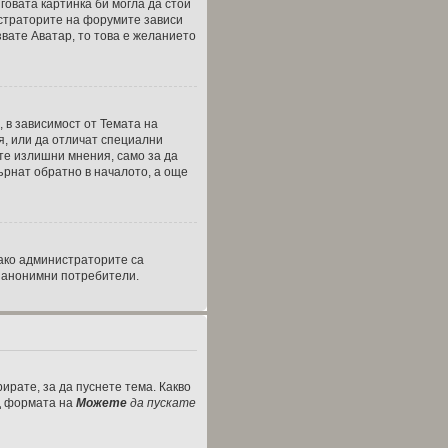
говата картинка би могла да стои
нистраторите на форумите зависи
звате Аватар, то това е желанието
, в зависимост от Темата на
я, или да отличат специални
те излишни мнения, само за да
ърнат обратно в началото, а още
ако администраторите са
а анонимни потребители.
ирате, за да пуснете тема. Какво
од формата на
Можете
да пускате