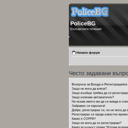
PoliceBG
Българската полиция
Начало форум
Често задавани въпр
Въпроси за Входа и Регистрацията
Защо не мога да вляза?
Защо въобще трябва да се регистрир
Защо излизам автоматично?
Не искам името ми да се вижда в спис
Забравих си паролата!
Добре, регистрирах се, но не мога да 
Регистрирах се преди известно време,
Какво е COPPA?
Защо не мога да се регистрирам?
Какво всъщност прави "Изтрии всички