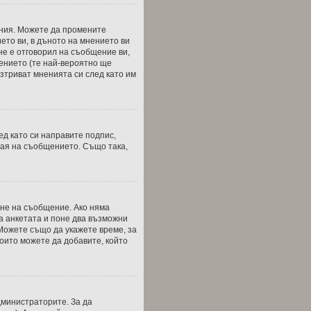
ения. Можете да промените
ето ви, в дъното на мнението ви
 не е отговорил на съобщение ви,
щението (те най-вероятно ще
зтриват мненията си след като им
ед като си направите подпис,
рая на съобщението. Също така,
ане на съобщение. Ако няма
а анкетата и поне два възможни
 Можете също да укажете време, за
които можете да добавите, който
дминистраторите. За да