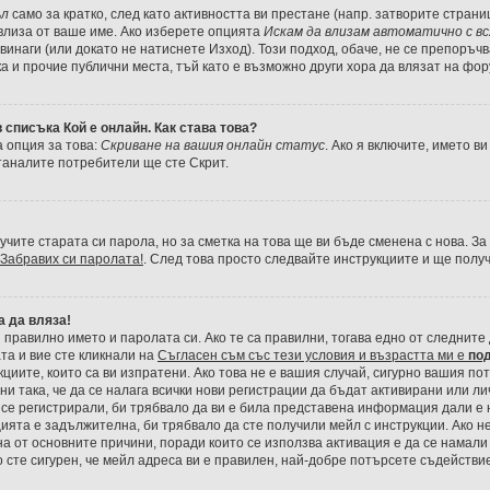
ъл
само за кратко, след като активността ви престане (напр. затворите страни
а влиза от ваше име. Ако изберете опцията
Искам да влизам автоматично с в
винаги (или докато не натиснете Изход). Този подход, обаче, не се препоръчв
ка и прочие публични места, тъй като е възможно други хора да влязат на фо
 списъка Кой е онлайн. Как става това?
 опция за това:
Скриване на вашия онлайн статус
. Ако я включите, името в
таналите потребители ще сте Скрит.
учите старата си парола, но за сметка на това ще ви бъде сменена с нова. За
Забравих си паролата!
. След това просто следвайте инструкциите и ще полу
а да вляза!
правилно името и паролата си. Ако те са правилни, тогава едно от следните 
а и вие сте кликнали на
Съгласен съм със тези условия и възрастта ми е
по
кциите, които са ви изпратени. Ако това не е вашия случай, сигурно вашия по
и така, че да се налага всички нови регистрации да бъдат активирани или ли
 се регистрирали, би трябвало да ви е била представена информация дали е
ията е задължителна, би трябвало да сте получили мейл с инструкции. Ако не 
 от основните причини, поради които се използва активация е да се намали
 сте сигурен, че мейл адреса ви е правилен, най-добре потърсете съдействи