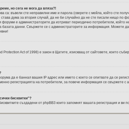
реме, но сега не мога да вляза?!
ва са: въвели сте неправилни име и парола (сверете с мейла, който сте полу
о става дума за втория случай, да не би случайно да не сте писали нищо по 
 форуми е администраторите да изтриват периодично потребители, който н
на базата данни. Свържете се с администраторите за информация. Можете да 
ивни!
nd Protection Act of 1998) е закон в Щатите, изискващ от сайтовете, които съ
?
ума да е баннал вашия IP адрес или името с което се опитвате да се регис
менно регистрацията на потребители, за повече информация се свържете с 
сички бисквитки"?
 бисквитките създадени от phpBB3 които запомнят вашата регистрация и ви п