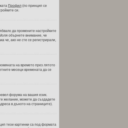
зката
Профил
(по принцип се
тройките си.
трябвало да промените настройките
 Моля обърнете внимание, че
а че, ако не сте се регистрирали,
промяната на времето през лятото
 летните месеци времената да се
ревел форума на вашия език.
ате желание, можете да създадете
дреса в дъното на страниците).
нцип тези картинки са под формата