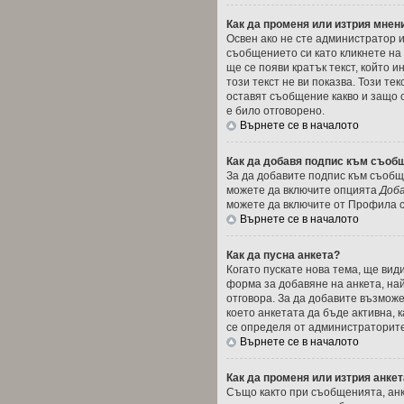
Как да променя или изтрия мнен
Освен ако не сте администратор 
съобщението си като кликнете на
ще се появи кратък текст, който 
този текст не ви показва. Този т
оставят съобщение какво и защо 
е било отговорено.
Върнете се в началото
Как да добавя подпис към съоб
За да добавите подпис към съобще
можете да включите опцията
Доба
можете да включите от Профила с
Върнете се в началото
Как да пусна анкета?
Когато пускате нова тема, ще ви
форма за добавяне на анкета, най
отговора. За да добавите възможе
което анкетата да бъде активна, 
се определя от администраторите
Върнете се в началото
Как да променя или изтрия анке
Също както при съобщенията, анк