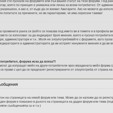
ения сте пуснали на форумите или пък вашия статут на тези форуми. Под ран
ватар, която по принцип е уникална или лична за всеки потребител. От адми
разрешено, и ако е, от къде да се вземат Аватарите. Ако не можете да изпол
и попитате за причините, но ви гарантираме, че има сериозни такива!
 промените ранга си (който се показва под името ви в темите и в профила ви
овете се използват за да индицират броя мнения, които е пуснал потребител
и, администратори и т.н.. Моля не злоупотребявайте с форумите, като пуска
 модераторите и администраторите да ви изтрият ненужните мнения и да ви в
 потребител, форума иска да вляза?!
огат да изпращат мейл на други потребители чрез вградената мейл форма (
а се прави с цел да се предпазят регистрираните от злоупотреба от страна н
съобщения
тон на страницата на някой форум или тема. Може да се наложи да се регистр
аден форум е показано в дъното на страницата на даден форум или тема (п
няте съобщенията си
и т.н.)