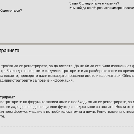
Защо X фунцията не е налична?
Към кой да се обърна, ако намеря нелег
общенията си?
трацията
 трябва да се регистрирате, за да влезете. Да не би да сте били изгонени о
и трябвало да се свържете с администраторите и да разберете какви са причин
 да влезете, проверете дали въвеждате правилно името и паролата си. Обикно
с администраторите за повече информация.
стрирам?
истраторите на форумите зависи дали е необходимо да се регистрирате, за д
ще ви даде достъп до специални функции, недостъпни за гостите. Някои от т
 през форума, участие в потребителски групи и други. Регистрацията отнем
те.