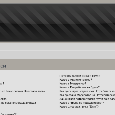
оси
Потребителски нива и групи
Какво е Администратор?
ам?
Какво е Модератор?
Какво е Потребителска Група?
ъка Кой е онлайн. Как става това?
Как да се присъединя към Потребителска
Как да стана Модератор на Потребителск
вляза!
Защо някои потребителски групи са в раз
 но сега не мога да вляза?!
Какво е “група по подразбиране”?
Какво означава линка “Екип”?
 бисквитки"?