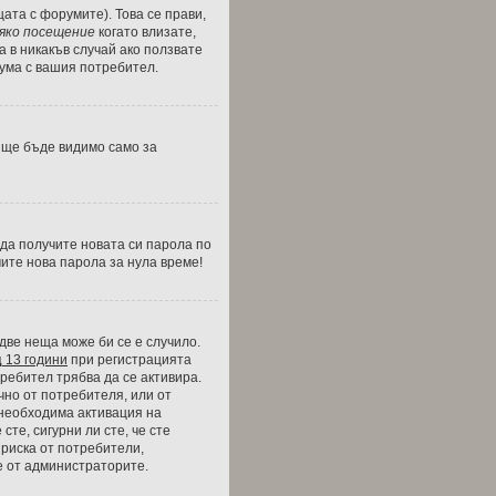
цата с форумите). Това се прави,
сяко посещение
когато влизате,
а в никакъв случай ако ползвате
рума с вашия потребител.
и ще бъде видимо само за
 да получите новата си парола по
чите нова парола за нула време!
две неща може би се е случило.
д
13 години
при регистрацията
требител трябва да се активира.
чно от потребителя, или от
 необходима активация на
сте, сигурни ли сте, че сте
 риска от потребители,
е от администраторите.