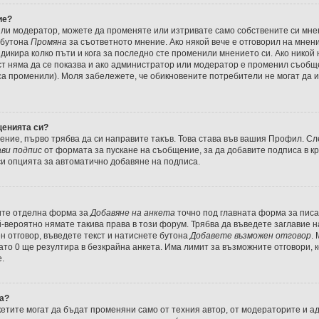
ие?
или модератор, можете да променяте или изтривате само собствените си мн
 бутона
Промяна
за съответното мнение. Ако някой вече е отговорил на мнени
индикира колко пъти и кога за последно сте променили мнението си. Ако никой
екст няма да се показва и ако администратор или модератор е променил съоб
са променили). Моля забележете, че обикновените потребители не могат да и
щенията си?
ние, първо трябва да си направите такъв. Това става във вашия Профил. Сл
ви подпис
от формата за пускане на съобщение, за да добавите подписа в к
и опцията за автоматично добавяне на подписа.
дите отделна форма за
Добавяне на анкета
точно под главната форма за пис
-вероятно нямате такива права в този форум. Трябва да въведете заглавие н
н отговор, въведете текст и натиснете бутона
Добавете възможен отговор
.
като 0 ще резултира в безкрайна анкета. Има лимит за възможните отговори, 
.
та?
етите могат да бъдат променяни само от техния автор, от модераторите и а