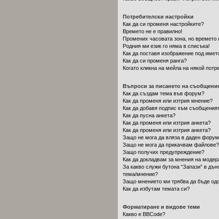
Потребителски настройки
Как да си променя настройките?
Времето не е правилно!
Промених часовата зона, но времето 
Родния ми език го няма в списъка!
Как да поставя изображение под имет
Как да си променя ранга?
Когато кликна на мейла на някой потр
Въпроси за писането на съобщени
Как да създам тема във форум?
Как да променя или изтрия мнение?
Как да добавя подпис към съобщения
Как да пусна анкета?
Как да променя или изтрия анкета?
Как да променя или изтрия анкета?
Защо не мога да вляза в даден фору
Защо не мога да прикачвам файлове?
Защо получих предупреждение?
Как да докладвам за мнения на модер
За какво служи бутона “Запази” в дън
тема/мнение?
Защо мнението ми трябва да бъде од
Как да избутам темата си?
Форматиране и видове теми
Какво е BBCode?