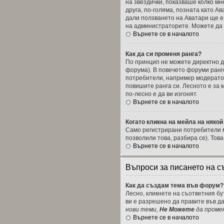
на звездички, показваше колко мн
друга, по-голяма, позната като А
дали ползването на Аватари ще е 
на администраторите. Можете да г
Върнете се в началото
Как да си променя ранга?
По принцип не можете директно да
форума). В повечето форуми ранг
потребители, например модератор
повишите ранга си. Лесното е за
по-лесно е да ви изгонят.
Върнете се в началото
Когато кликна на мейла на някой
Само регистрирани потребители м
позволили това, разбира се). Тов
Върнете се в началото
Въпроси за писането на 
Как да създам тема във форум?
Лесно, кликнете на съответния бу
ви е разрешено да правите във д
нови теми,
Не Можете
да проме
Върнете се в началото