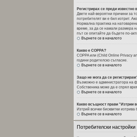
Регистрирах се преди известно в
Двете най-вероятни причини за то
потребителят ви е бил изтрит. Ак
Нормална практика на натоварени
време, за да се намали размера 
път се опитайте да бъдете по-акт
Върнете се в началото
Какво е COPPA?
COPPA или (Child Online Privacy a
години родителско съгласие.
Върнете се в началото
Защо не мога да се регистрирам
Възможно е администратора на фор
Собственика може да е спрял вре
Върнете се в началото
Какво всъщност прави "Изтрии в
Изтрий всички бисквитки изтрива
Върнете се в началото
Потребителски настройки