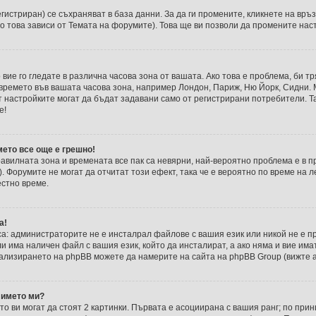
егистриран) се съхраняват в база данни. За да ги промените, кликнете на връ
о това зависи от Темата на форумите). Това ще ви позволи да промените нас
 вие го гледате в различна часова зона от вашата. Ако това е проблема, би 
т времето във вашата часова зона, например Лондон, Париж, Ню Йорк, Сидни.
т настройките могат да бъдат задавани само от регистрирани потребители. Так
е!
мето все още е грешно!
правилната зона и времената все пак са невярни, най-вероятно проблема е в 
и). Форумите не могат да отчитат този ефект, така че е вероятно по време на
естно време.
а!
са: администраторите не е инсталрал файлове с вашия език или никой не е п
 има наличен файл с вашия език, който да инсталират, а ако няма и вие им
ализирането на phpBB можете да намерите на сайта на phpBB Group (вижте а
 името ми?
о ви могат да стоят 2 картинки. Първата е асоциирана с вашия ранг; по при