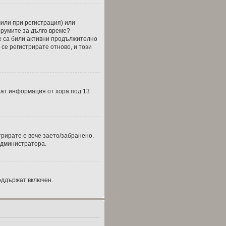
чили при регистрация) или
форумите за дълго време?
е са били активни продължително
се регистрирате отново, и този
бират информация от хора под 13
трирате е вече заето/забранено.
администратора.
оддържат включен.