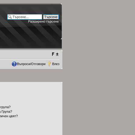
Разширено търсене
Въпроси/Отговори
Влез
 група?
а Група?
личен цвят?