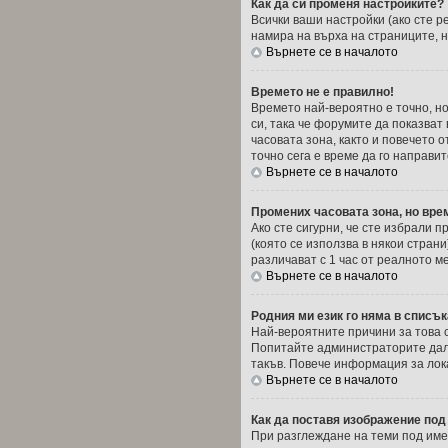
Как да си променя настройките?
Всички ваши настройки (ако сте р
намира на върха на страниците, н
Върнете се в началото
Времето не е правилно!
Времето най-вероятно е точно, но
си, така че форумите да показва
часовата зона, както и повечето о
точно сега е време да го направит
Върнете се в началото
Промених часовата зона, но вре
Ако сте сигурни, че сте избрали 
(която се използва в някои стран
различават с 1 час от реалното м
Върнете се в началото
Родния ми език го няма в списък
Най-вероятните причини за това 
Попитайте администраторите дали
такъв. Повече информация за лок
Върнете се в началото
Как да поставя изображение под
При разглеждане на теми под имет