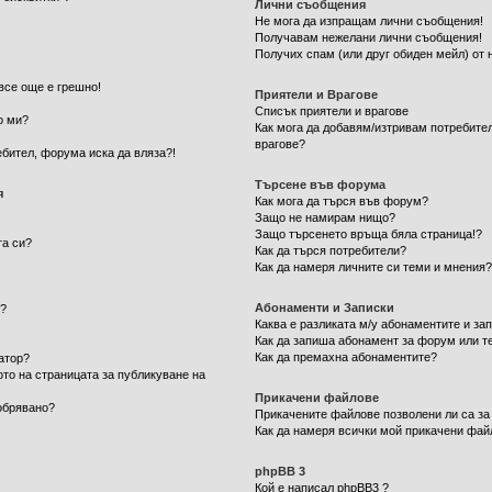
Лични съобщения
Не мога да изпращам лични съобщения!
Получавам нежелани лични съобщения!
Получих спам (или друг обиден мейл) от 
все още е грешно!
Приятели и Врагове
Списък приятели и врагове
о ми?
Как мога да добавям/изтривам потребител
врагове?
ебител, форума иска да вляза?!
Търсене във форума
я
Как мога да търся във форум?
Защо не намирам нищо?
Защо търсенето връща бяла страница!?
та си?
Как да търся потребители?
Как да намеря личните си теми и мнения
Абонаменти и Записки
м?
Каква е разликата м/у абонаментите и за
Как да запиша абонамент за форум или т
Как да премахна абонаментите?
атор?
ото на страницата за публикуване на
Прикачени файлове
обрявано?
Прикачените файлове позволени ли са за
Как да намеря всички мой прикачени фай
phpBB 3
Кой е написал phpBB3 ?