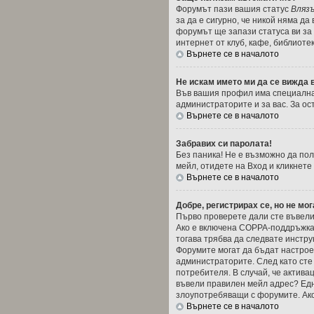
Форумът пази вашия статус
Вляз
за да е сигурно, че никой няма д
форумът ще запази статуса ви за 
интернет от клуб, кафе, библиоте
Върнете се в началото
Не искам името ми да се вижда в
Във вашия профил има специална
администраторите и за вас. За ос
Върнете се в началото
Забравих си паролата!
Без паника! Не е възможно да пол
мейл, отидете на Вход и кликнете
Върнете се в началото
Добре, регистрирах се, но не мог
Първо проверете дали сте въвели 
Ако е включена COPPA-поддръжкат
тогава трябва да следвате инстру
Форумите могат да бъдат настроен
администраторите. След като сте
потребителя. В случай, че активац
въвели правилен мейл адрес? Една
злоупотребяващи с форумите. Ако
Върнете се в началото