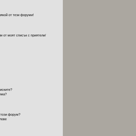
някой от тези форуми!
и от моят списък с приятели/
?
писките?
ема?
 този форум?
лове