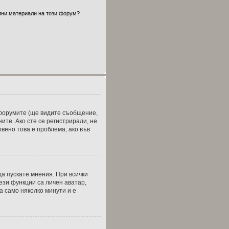
ални материали на този форум?
т форумите (ще видите съобщение,
ите. Ако сте се регистрирали, не
вено това е проблема; ако във
а пускате мнения. При всички
ези функции са личен аватар,
а само няколко минути и е