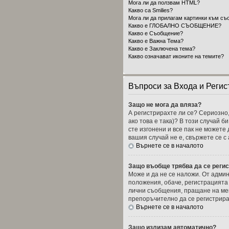
Мога ли да ползвам HTML?
Какво са Smilies?
Мога ли да прилагам картинки към съ
Какво е ГЛОБАЛНО СЪОБЩЕНИЕ?
Какво е Съобщение?
Какво е Важна Тема?
Какво е Заключена тема?
Какво означават иконите на темите?
Въпроси за Входа и Регис
Защо не мога да вляза?
А регистрирахте ли се? Сериозно,
ако това е така)? В този случай б
сте изгонени и все пак не можете
вашия случай не е, свържете се 
Върнете се в началото
Защо въобще трябва да се реги
Може и да не се наложи. От админ
положения, обаче, регистрацията 
лични съобщения, пращане на мейл
препоръчително да се регистрира
Върнете се в началото
Защо излизам автоматично?