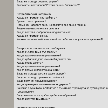
Защо не мога да се регистрирам?
Какво всъщност прави "Изтрии всички бисквитки"?
Потребителски настройки
Как да си променя настройките?
Времето не е правилно!
Промених часовата зона, но времето все още е грешно!
Родния ми език го няма в списъка!
Как да поставя изображение под името ми?
Как да си променя ранга?
Когато кликна на мейла на някой потребител, форума иска да вляза?!
Въпроси за писането на съобщения
Как да създам тема във форум?
Как да променя или изтрия мнение?
Как да добавя подпис към съобщенията си?
Как да пусна анкета?
Как да променя или изтрия анкета?
Как да променя или изтрия анкета?
Защо не мога да вляза в даден форум?
Защо не мога да прикачвам файлове?
Защо получих предупреждение?
Как да докладвам за мнения на модератор?
За какво служи бутона “Запази” в дъното на страницата за публикуване н
тема/мнение?
Защо мнението ми трябва да бъде одобрявано?
Как да избутам темата си?
Форматиране и видове теми