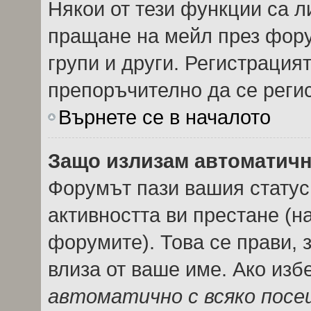
Някои от тези функции са л
пращане на мейл през фору
групи и други. Регистрация
препоръчително да се реги
Върнете се в началото
Защо излизам автоматич
Форумът пази вашия стату
активността ви престане (н
форумите). Това се прави, з
влиза от ваше име. Ако из
автоматично с всяко пос