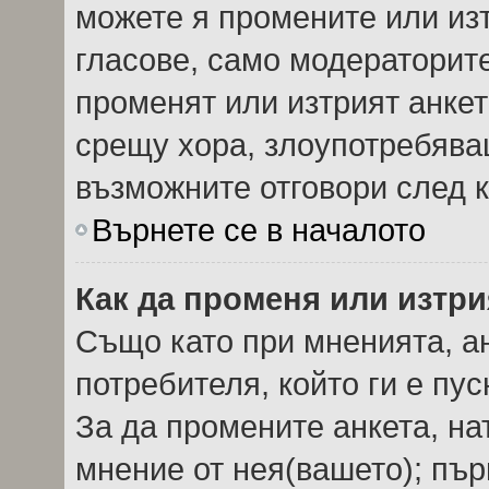
можете я промените или изт
гласове, само модераторит
променят или изтрият анкет
срещу хора, злоупотребява
възможните отговори след к
Върнете се в началото
Как да променя или изтри
Също като при мненията, ан
потребителя, който ги е пу
За да промените анкета, на
мнение от нея(вашето); пър