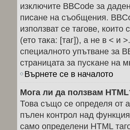
изключите BBCode за даде
писане на съобщения. BBC
използват се тагове, които 
(ето така: [таг]), а не в < 
специалното упътване за B
страницата за пускане на м
Върнете се в началото
Мога ли да ползвам HTML
Това също се определя от 
пълен контрол над функция
само определени HTML таго