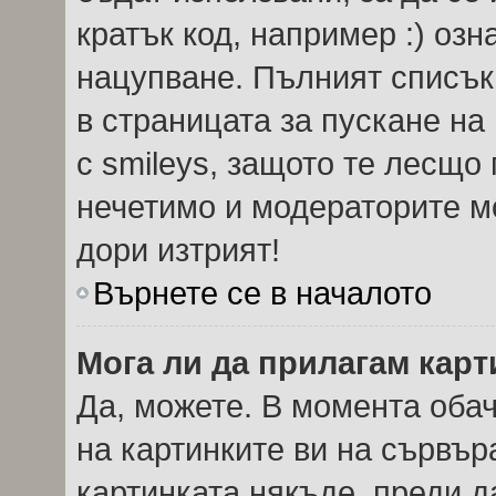
кратък код, например :) озн
нацупване. Пълният списък
в страницата за пускане на
с smileys, защото те лесщо
нечетимо и модераторите мо
дори изтрият!
Върнете се в началото
Мога ли да прилагам кар
Да, можете. В момента оба
на картинките ви на сървър
картинката някъде, преди 