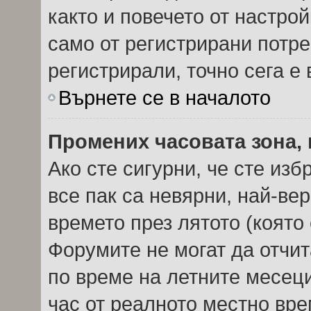
както и повечето от настро
само от регистрирани потреб
регистрирали, точно сега е 
Върнете се в началото
Промених часовата зона, 
Ако сте сигурни, че сте из
все пак са невярни, най-ве
времето през лятото (която 
Форумите не могат да отчита
по време на летните месеци
час от реалното местно вре