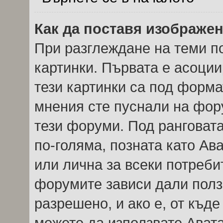
Как да поставя изображе
При разглеждане на теми по
картинки. Първата е асоции
тези картинки са под форма
мнения сте пуснали на фор
тези форуми. Под ранговата
по-голяма, позната като Ав
или лична за всеки потреби
форумите зависи дали полз
разрешено, и ако е, от къде
можете да използвате Авата