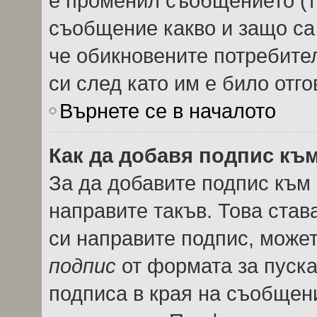
е променил съобщението (т
съобщение какво и защо са
че обикновените потребител
си след като им е било отго
Върнете се в началото
Как да добавя подпис къ
За да добавите подпис към
направите такъв. Това ста
си направите подпис, може
подпис
от формата за пуска
подписа в края на съобщен