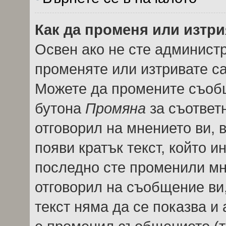
Как да променя или изтр
Освен ако не сте админист
променяте или изтривате с
Можете да промените съобщ
бутона
Промяна
за съответн
отговорил на мнението ви, 
появи кратък текст, който и
последно сте променили мне
отговорил на съобщение ви, 
текст няма да се показва и