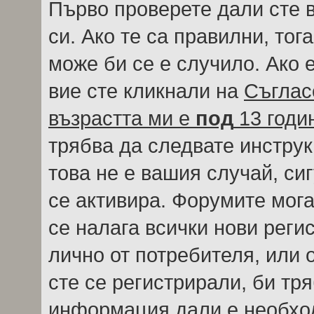
Първо проверете дали сте 
си. Ако те са правилни, тог
може би се е случило. Ако
вие сте кликнали на
Съглас
възрастта ми е
под
13 годи
трябва да следвате инструк
това не е вашия случай, си
се активира. Форумите мога
се налага всички нови реги
лично от потребителя, или 
сте се регистрирали, би тр
информация дали е необход