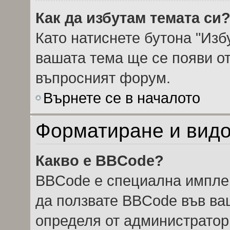
Как да избутам темата си
Като натиснете бутона "Избу
вашата тема ще се появи от
въпросният форум.
Върнете се в началото
Форматиране и видо
Какво е BBCode?
BBCode е специална импле
да ползвате BBCode във ва
определя от администратор